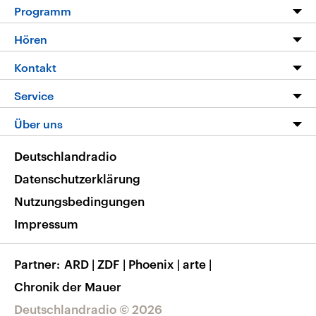
Programm
Programm
Hören
Alle Sendungen
Livestream
Kontakt
Die Nachrichten
Audios
Hörerservice
Service
Nachrichtenleicht
Podcasts
Social Media
FAQ
Über uns
Neue Beiträge auf dlf.de
Deutschlandfunk App
Newsletter
Deutschlandradio
Themen-Schwerpunkte
Nachrichten App
Deutschlandradio
Veranstaltungen
Presse
Frequenzen
Datenschutzerklärung
Musikliste
Ausbildung und Karriere
Nutzungsbedingungen
RSS
Transparenz
Impressum
Korrekturen
Barrierefreiheit
Partner
ARD
|
ZDF
|
Phoenix
|
arte
|
Chronik der Mauer
Deutschlandradio © 2026