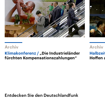
Archiv
Archiv
Klimakonferenz
„Die Industrieländer
Halbzei
fürchten Kompensationszahlungen“
Hoffen 
Entdecken Sie den Deutschlandfunk