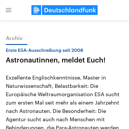
Close
menu
Archiv
Themen
Erste ESA-Ausschreibung seit 2008
Astronautinnen, meldet Euch!
Exzellente Englischkenntnisse, Master in
Naturwissenschaft, Belastbarkeit: Die
Europäische Weltraumorganisation ESA sucht
Landtagswahl Sachsen-Anhalt
USA
zum ersten Mal seit mehr als einem Jahrzehnt
2026
Aktuelle Beiträge, Analys
Alle Informationen
nach Astronauten. Die Besonderheit: Die
Hintergründe
Sachsen-Anhalt wählt am 6.
Wirtschaftlich und militäri
Agentur sucht auch nach Menschen mit
September 2026 einen neuen
gehören die Vereinigten S
Landtag. Seit 2021 wird das
den mächtigsten Ländern 
Behinderungen, die Para-Astronauten werden
Bundesland von einer Koalition aus
mit großem Einfluss auf d