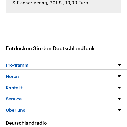
S.Fischer Verlag, 301 S., 19,99 Euro
Entdecken Sie den Deutschlandfunk
Programm
Programm
Hören
Alle Sendungen
Livestream
Kontakt
Die Nachrichten
Audios
Hörerservice
Service
Nachrichtenleicht
Podcasts
Social Media
FAQ
Über uns
Neue Beiträge auf dlf.de
Deutschlandfunk App
Newsletter
Deutschlandradio
Themen-Schwerpunkte
Nachrichten App
Deutschlandradio
Veranstaltungen