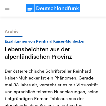
Close
menu
Archiv
Themen
Erzählungen von Reinhard Kaiser-Mühlecker
Lebensbeichten aus der
alpenländischen Provinz
Der österreichische Schriftsteller Reinhard
Kaiser-Mühlecker ist ein Phänomen. Gerade
Landtagswahl Sachsen-Anhalt
USA
mal 33 Jahre alt, versteht er es mit Virtuosität
2026
Aktuelle Beiträge, Analys
Alle Informationen
Hintergründe
und sprachlich feinsten Nuancierungen, seine
Sachsen-Anhalt wählt am 6.
Wirtschaftlich und militäri
September 2026 einen neuen
gehören die Vereinigten S
tiefgründigen Roman-Tableaus aus der
Landtag. Seit 2021 wird das
den mächtigsten Ländern 
alpenländischen Provinz zu entwerfen.
Bundesland von einer Koalition aus
mit großem Einfluss auf d