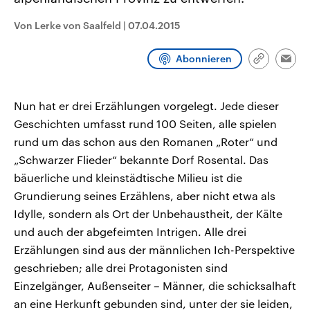
CDU, SPD und FDP regiert.-
aktuelle Weltgeschehen.
Umfragen, Prognosen,
Von Lerke von Saalfeld
|
07.04.2015
Wahlprogramme, aktuelle Berichte
Sendungen
Programm
Podcasts
und Hintergründe zu den Parteien
und Kandidaten der anstehenden
Abonnieren
Wahl.
Link
Emai
kopieren/te
Audio-Archiv
Nun hat er drei Erzählungen vorgelegt. Jede dieser
Geschichten umfasst rund 100 Seiten, alle spielen
rund um das schon aus den Romanen „Roter“ und
„Schwarzer Flieder“ bekannte Dorf Rosental. Das
bäuerliche und kleinstädtische Milieu ist die
Grundierung seines Erzählens, aber nicht etwa als
Idylle, sondern als Ort der Unbehaustheit, der Kälte
und auch der abgefeimten Intrigen. Alle drei
Erzählungen sind aus der männlichen Ich-Perspektive
geschrieben; alle drei Protagonisten sind
Einzelgänger, Außenseiter – Männer, die schicksalhaft
an eine Herkunft gebunden sind, unter der sie leiden,