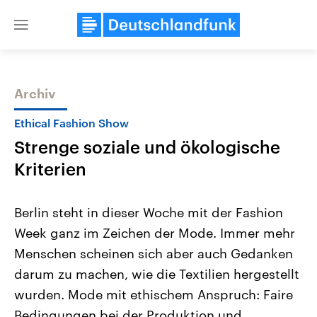
Close
menu
Archiv
Themen
Ethical Fashion Show
Strenge soziale und ökologische
Kriterien
Berlin steht in dieser Woche mit der Fashion
Week ganz im Zeichen der Mode. Immer mehr
USA
Nahostkonflikt
Menschen scheinen sich aber auch Gedanken
Aktuelle Beiträge, Analysen und
Aktuelle Lage und Hinter
Der Überfall der palästine
Hintergründe
darum zu machen, wie die Textilien hergestellt
Wirtschaftlich und militärisch
Terrororganisation Hamas
gehören die Vereinigten Staaten zu
Oktober 2023 auf Israel ha
wurden. Mode mit ethischem Anspruch: Faire
den mächtigsten Ländern der Erde,
Region wieder die Gewalt 
Bedingungen bei der Produktion und
mit großem Einfluss auf das
Israel möchte die Hamas z