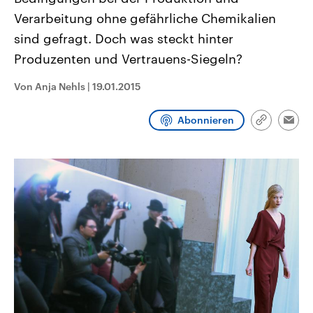
aktuelle Weltgeschehen.
Diese wird wie die Hisboll
Verarbeitung ohne gefährliche Chemikalien
Libanon vom Iran unterstüt
sind gefragt. Doch was steckt hinter
Sendungen
Programm
Podcasts
Produzenten und Vertrauens-Siegeln?
Audio-Archiv
Von Anja Nehls
|
19.01.2015
Abonnieren
Link
Emai
kopieren/te