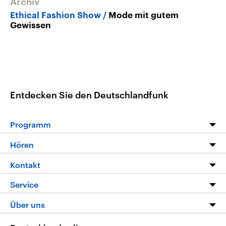
Archiv
Ethical Fashion Show
Mode mit gutem
Gewissen
Entdecken Sie den Deutschlandfunk
Programm
Programm
Hören
Alle Sendungen
Livestream
Kontakt
Die Nachrichten
Audios
Hörerservice
Service
Nachrichtenleicht
Podcasts
Social Media
FAQ
Über uns
Neue Beiträge auf dlf.de
Deutschlandfunk App
Newsletter
Deutschlandradio
Themen-Schwerpunkte
Nachrichten App