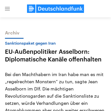
Close
menu
Archiv
Themen
Sanktionspaket gegen Iran
EU-Außenpolitiker Asselborn:
Diplomatische Kanäle offenhalten
Bei den Machthabern im Iran habe man es mit
„regelrechten Monstern“ zu tun, sagte Jean
Landtagswahl Sachsen-Anhalt
USA
Asselborn im Dlf. Die mächtigen
2026
Aktuelle Beiträge, Analys
Alle Informationen
Hintergründe
Revolutionsgarden auf die Sanktionsliste zu
Sachsen-Anhalt wählt am 6.
Wirtschaftlich und militäri
September 2026 einen neuen
gehören die Vereinigten S
setzen, würde Verhandlungen über ein
Landtag. Seit 2021 wird das
den mächtigsten Ländern 
Atomabkommen aber noch weiter erschweren.
Bundesland von einer Koalition aus
mit großem Einfluss auf d