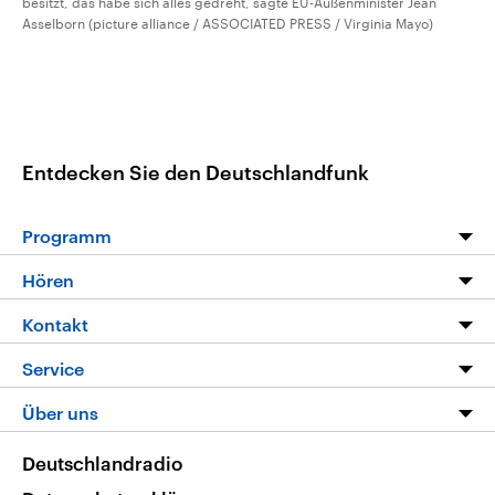
besitzt, das habe sich alles gedreht, sagte EU-Außenminister Jean
Asselborn (picture alliance / ASSOCIATED PRESS / Virginia Mayo)
Entdecken Sie den Deutschlandfunk
Programm
Programm
Hören
Alle Sendungen
Livestream
Kontakt
Die Nachrichten
Audios
Hörerservice
Service
Nachrichtenleicht
Podcasts
Social Media
FAQ
Über uns
Neue Beiträge auf dlf.de
Deutschlandfunk App
Newsletter
Deutschlandradio
Themen-Schwerpunkte
Nachrichten App
Deutschlandradio
Veranstaltungen
Presse
Frequenzen