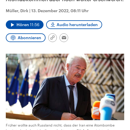
CDU, SPD und FDP regiert.-
aktuelle Weltgeschehen.
Umfragen, Prognosen,
Müller, Dirk
|
13. Dezember 2022, 08:11 Uhr
Wahlprogramme, aktuelle Berichte
Sendungen
Programm
Podcasts
und Hintergründe zu den Parteien
und Kandidaten der anstehenden
Hören
11:56
Audio herunterladen
Wahl.
Audio-Archiv
Abonnieren
Link
Email
kopieren/teilen
Früher wollte auch Russland nicht, dass der Iran eine Atombombe