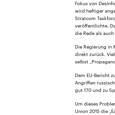
Fokus von Desinf
wird heftiger ange
Stratcom Taskforc
veröffentlichte. 
die Rede als auc
Die Regierung in 
direkt zurück. Vi
selbst „Propagand
Dem EU-Bericht zu
Angriffen russisc
gut 170 und zu Sp
Um dieses Proble
Union 2015 die „E