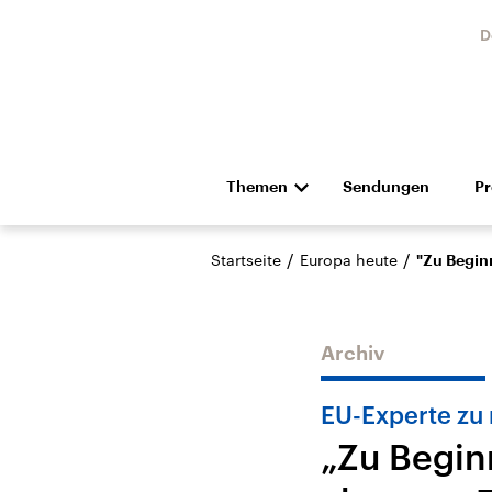
D
Themen
Sendungen
P
Die Nachrichten
Politik
/
/
Startseite
Europa heute
"Zu Begin
Hörspiel und Feature
Musik
Archiv
EU-Experte zu 
„Zu Begin
Landtagswahl Sachsen-
USA
Anhalt 2026
Aktuel