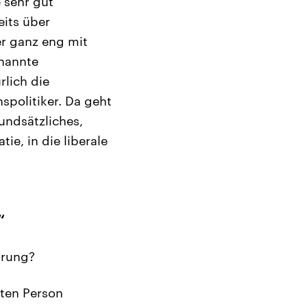
 sehr gut
eits über
r ganz eng mit
nannte
lich die
spolitiker. Da geht
ndsätzliches,
ie, in die liberale
“
hrung?
mten Person