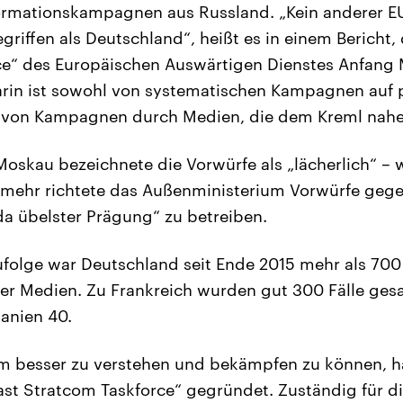
ormationskampagnen aus Russland. „Kein anderer EU
griffen als Deutschland“, heißt es in einem Bericht,
e“ des Europäischen Auswärtigen Dienstes Anfang M
Darin ist sowohl von systematischen Kampagnen auf 
h von Kampagnen durch Medien, die dem Kreml nahe
Moskau bezeichnete die Vorwürfe als „lächerlich“ – w
elmehr richtete das Außenministerium Vorwürfe geg
a übelster Prägung“ zu betreiben.
folge war Deutschland seit Ende 2015 mehr als 700 
her Medien. Zu Frankreich wurden gut 300 Fälle gesa
anien 40.
m besser zu verstehen und bekämpfen zu können, h
ast Stratcom Taskforce“ gegründet. Zuständig für die