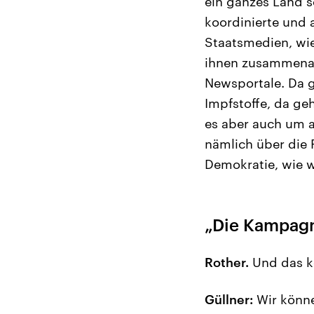
ein ganzes Land s
koordinierte und 
Staatsmedien, wi
ihnen zusammenar
Newsportale. Da 
Impfstoffe, da ge
es aber auch um 
nämlich über die F
Demokratie, wie w
„Die Kampagn
Rother.
Und das k
Güllner:
Wir könne