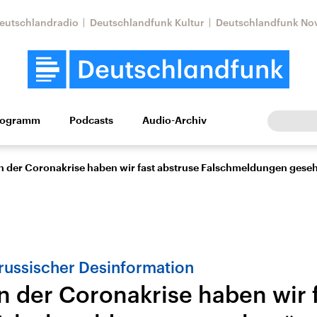
eutschlandradio
Deutschlandfunk Kultur
Deutschlandfunk No
rogramm
Podcasts
Audio-Archiv
Wirtschaft
Wissen
Kultur
Europa
Gesellschaf
n der Coronakrise haben wir fast abstruse Falschmeldungen gese
russischer Desinformation
n der Coronakrise haben wir 
Nahostkonflikt
Iran
le Beiträge,
Aktuelle Lage und
Aktuelle Lage und