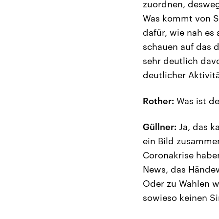
zuordnen, deswege
Was kommt von Sta
dafür, wie nah es
schauen auf das 
sehr deutlich dav
deutlicher Aktivi
Rother:
Was ist de
Güllner:
Ja, das k
ein Bild zusammen
Coronakrise haben
News, das Händew
Oder zu Wahlen wi
sowieso keinen S