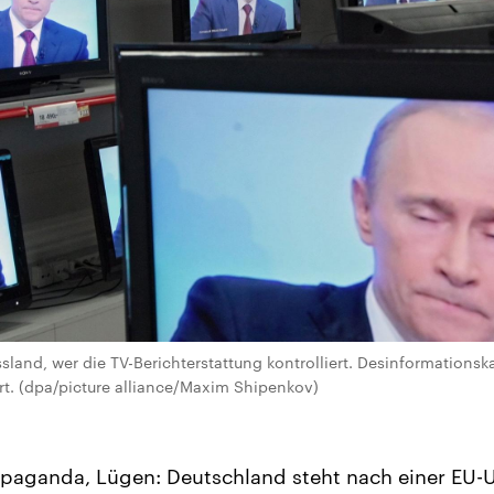
sland, wer die TV-Berichterstattung kontrolliert. Desinformatio
rt. (dpa/picture alliance/Maxim Shipenkov)
paganda, Lügen: Deutschland steht nach einer EU-