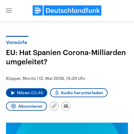
Close
menu
Vorwürfe
Themen
EU: Hat Spanien Corona-Milliarden
umgeleitet?
Küpper, Moritz
|
12. Mai 2026, 13:20 Uhr
Hören
03:46
Audio herunterladen
Landtagswahl Sachsen-Anhalt
USA
Abonnieren
Link
Email
2026
Aktuelle Beiträge, Analys
kopieren/teilen
Alle Informationen
Hintergründe
Sachsen-Anhalt wählt am 6.
Wirtschaftlich und militäri
September 2026 einen neuen
gehören die Vereinigten S
Landtag. Seit 2021 wird das
den mächtigsten Ländern 
Bundesland von einer Koalition aus
mit großem Einfluss auf d