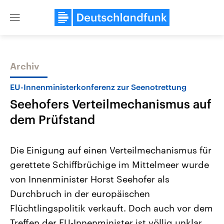
Close
menu
Archiv
Themen
EU-Innenministerkonferenz zur Seenotrettung
Seehofers Verteilmechanismus auf
dem Prüfstand
Die Einigung auf einen Verteilmechanismus für
gerettete Schiffbrüchige im Mittelmeer wurde
Landtagswahl Sachsen-Anhalt
USA
von Innenminister Horst Seehofer als
2026
Aktuelle Beiträge, Analys
Alle Informationen
Hintergründe
Durchbruch in der europäischen
Sachsen-Anhalt wählt am 6.
Wirtschaftlich und militäri
September 2026 einen neuen
gehören die Vereinigten S
Flüchtlingspolitik verkauft. Doch auch vor dem
Landtag. Seit 2021 wird das
den mächtigsten Ländern 
Treffen der EU-Innenminister ist völlig unklar,
Bundesland von einer Koalition aus
mit großem Einfluss auf d