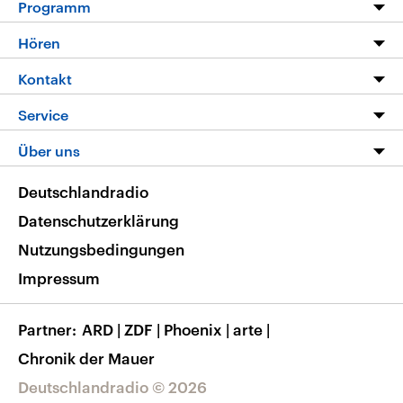
Programm
Programm
Hören
Alle Sendungen
Livestream
Kontakt
Die Nachrichten
Audios
Hörerservice
Service
Nachrichtenleicht
Podcasts
Social Media
FAQ
Über uns
Neue Beiträge auf dlf.de
Deutschlandfunk App
Newsletter
Deutschlandradio
Themen-Schwerpunkte
Nachrichten App
Deutschlandradio
Veranstaltungen
Presse
Frequenzen
Datenschutzerklärung
Musikliste
Ausbildung und Karriere
Nutzungsbedingungen
RSS
Transparenz
Impressum
Korrekturen
Barrierefreiheit
Partner
ARD
|
ZDF
|
Phoenix
|
arte
|
Chronik der Mauer
Deutschlandradio © 2026