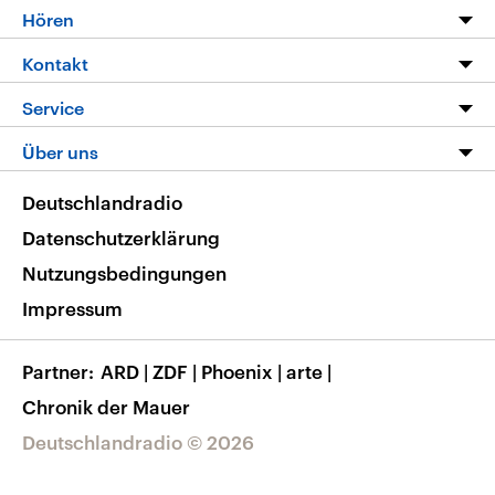
Programm
Hören
Alle Sendungen
Livestream
Kontakt
Die Nachrichten
Audios
Hörerservice
Service
Nachrichtenleicht
Podcasts
Social Media
FAQ
Über uns
Neue Beiträge auf dlf.de
Deutschlandfunk App
Newsletter
Deutschlandradio
Themen-Schwerpunkte
Nachrichten App
Deutschlandradio
Veranstaltungen
Presse
Frequenzen
Datenschutzerklärung
Musikliste
Ausbildung und Karriere
Nutzungsbedingungen
RSS
Transparenz
Impressum
Korrekturen
Barrierefreiheit
Partner
ARD
|
ZDF
|
Phoenix
|
arte
|
Chronik der Mauer
Deutschlandradio © 2026