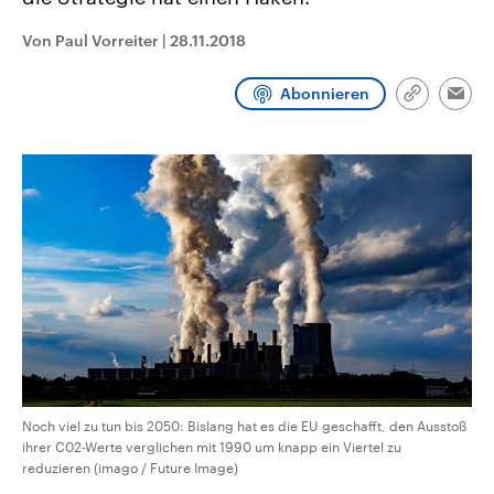
CDU, SPD und FDP regiert.-
aktuelle Weltgeschehen.
Umfragen, Prognosen,
Von Paul Vorreiter
|
28.11.2018
Wahlprogramme, aktuelle Berichte
Sendungen
Programm
Podcasts
und Hintergründe zu den Parteien
und Kandidaten der anstehenden
Abonnieren
Wahl.
Link
Emai
kopieren/te
Audio-Archiv
Noch viel zu tun bis 2050: Bislang hat es die EU geschafft, den Ausstoß
ihrer C02-Werte verglichen mit 1990 um knapp ein Viertel zu
reduzieren (imago / Future Image)