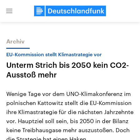
Close
menu
Archiv
Themen
EU-Kommission stellt Klimastrategie vor
Unterm Strich bis 2050 kein CO2-
Ausstoß mehr
Wenige Tage vor dem UNO-Klimakonferenz im
polnischen Kattowitz stellt die EU-Kommission
Landtagswahl Sachsen-Anhalt
USA
ihre Klimastrategie für die nächsten Jahrzehnte
2026
Aktuelle Beiträge, Analys
Alle Informationen
Hintergründe
vor. Hauptziel soll sein, bis 2050 in der Bilanz
Sachsen-Anhalt wählt am 6.
Wirtschaftlich und militäri
September 2026 einen neuen
gehören die Vereinigten S
keine Treibhausgase mehr auszustoßen. Doch
Landtag. Seit 2021 wird das
den mächtigsten Ländern 
die Strategie hat einen Haken.
Bundesland von einer Koalition aus
mit großem Einfluss auf d