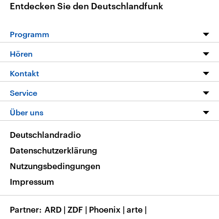
Entdecken Sie den Deutschlandfunk
Programm
Programm
Hören
Alle Sendungen
Livestream
Kontakt
Die Nachrichten
Audios
Hörerservice
Service
Nachrichtenleicht
Podcasts
Social Media
FAQ
Über uns
Neue Beiträge auf dlf.de
Deutschlandfunk App
Newsletter
Deutschlandradio
Themen-Schwerpunkte
Nachrichten App
Deutschlandradio
Veranstaltungen
Presse
Frequenzen
Datenschutzerklärung
Musikliste
Ausbildung und Karriere
Nutzungsbedingungen
RSS
Transparenz
Impressum
Korrekturen
Barrierefreiheit
Partner
ARD
|
ZDF
|
Phoenix
|
arte
|