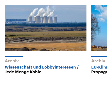
Archiv
Archiv
Wissenschaft und Lobbyinteressen
EU-Klim
Jede Menge Kohle
Propag