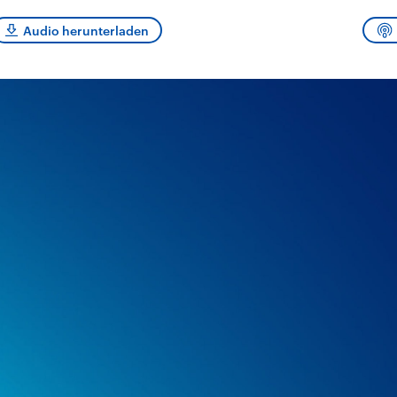
sen und
Hintergründe
Hintergründe
Der Überfall der
Der Iran – seit der
rgründe
Audio herunterladen
haftlich und
palästinensischen
Islamischen Revolu
risch gehören die
Terrororganisation
1979 auch Islamisc
igten Staaten zu
Hamas im Oktober 2023
Republik Iran – ist e
ächtigsten
auf Israel hat in der
von einem
n der Erde, mit
Region wieder die
Religionsführer auto
 Einfluss auf das
Gewalt entfacht. Israel
regierter Staat im 
le Weltgeschehen.
möchte die Hamas
Osten. Eine Feindsc
zerstören. Diese wird wie
zu Israel und zu de
die Hisbollah im Libanon
ist fest in der
vom Iran unterstützt.
Staatsideologie
verankert.