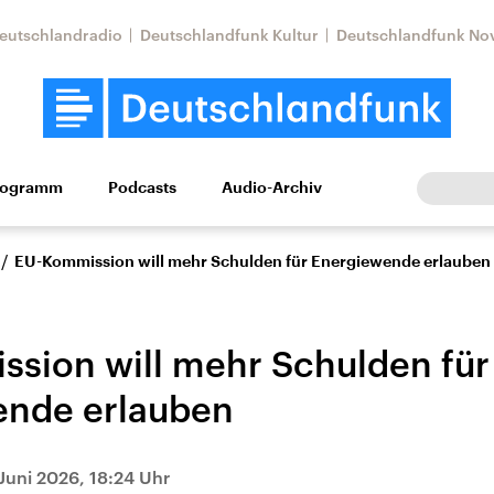
eutschlandradio
Deutschlandfunk Kultur
Deutschlandfunk No
rogramm
Podcasts
Audio-Archiv
Wirtschaft
Wissen
Kultur
Europa
Gesellschaf
/
EU-Kommission will mehr Schulden für Energiewende erlauben
sion will mehr Schulden für
ende erlauben
Nahostkonflikt
Iran
Juni 2026, 18:24 Uhr
le Beiträge,
Aktuelle Lage und
Aktuelle Lage und