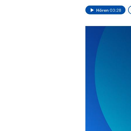
Alle Informationen
Analy
Sachsen-Anhalt wählt
Hinte
Hören
03:28
am 6. September 2026
Wirtsc
einen neuen Landtag.
militä
Seit 2021 wird das
Verein
Bundesland von einer
den m
Koalition aus CDU, SPD
Länder
und FDP regiert.-
großem
Umfragen, Prognosen,
aktuel
Wahlprogramme,
aktuelle Berichte und
Hintergründe zu den
Parteien und Kandidaten
der anstehenden Wahl.