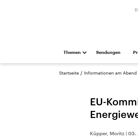
D
Themen
Sendungen
P
Die Nachrichten
Politik
/
Startseite
Informationen am Abend
Hörspiel und Feature
Musik
EU-Kommis
Energiew
Landtagswahl Sachsen-
USA
Küpper, Moritz
|
03. 
Anhalt 2026
Aktuel