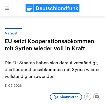
Close
menu
Nahost
Themen
EU setzt Kooperationsabkommen
mit Syrien wieder voll in Kraft
Die EU-Staaten haben sich darauf verständigt,
das Kooperationsabkommen mit Syrien wieder
vollständig anzuwenden.
Landtagswahl Sachsen-Anhalt
USA
11.05.2026
2026
Aktuelle Beiträge, Analys
Alle Informationen
Hintergründe
Sachsen-Anhalt wählt am 6.
Wirtschaftlich und militäri
September 2026 einen neuen
gehören die Vereinigten S
Abonnieren
Link
Emai
Landtag. Seit 2021 wird das
den mächtigsten Ländern 
kopieren/te
Bundesland von einer Koalition aus
mit großem Einfluss auf d