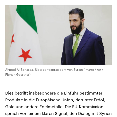
CDU, SPD und FDP regiert.-
aktuelle Weltgeschehen.
Umfragen, Prognosen,
Wahlprogramme, aktuelle Berichte
Sendungen
Programm
Podcasts
und Hintergründe zu den Parteien
und Kandidaten der anstehenden
Wahl.
Audio-Archiv
Ahmed Al-Scharaa, Übergangspräsident von Syrien (imago / AA /
Florian Gaertner)
Dies betrifft insbesondere die Einfuhr bestimmter
Produkte in die Europäische Union, darunter Erdöl,
Gold und andere Edelmetalle. Die EU-Kommission
sprach von einem klaren Signal, den Dialog mit Syrien