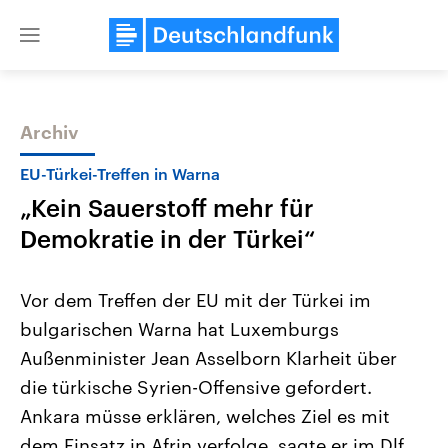
Close
menu
Archiv
Themen
EU-Türkei-Treffen in Warna
„Kein Sauerstoff mehr für
Demokratie in der Türkei“
Vor dem Treffen der EU mit der Türkei im
bulgarischen Warna hat Luxemburgs
Landtagswahl Sachsen-Anhalt
USA
Außenminister Jean Asselborn Klarheit über
2026
Aktuelle Beiträge, Analys
Alle Informationen
Hintergründe
die türkische Syrien-Offensive gefordert.
Sachsen-Anhalt wählt am 6.
Wirtschaftlich und militäri
September 2026 einen neuen
gehören die Vereinigten S
Ankara müsse erklären, welches Ziel es mit
Landtag. Seit 2021 wird das
den mächtigsten Ländern 
dem Einsatz in Afrin verfolge, sagte er im Dlf.
Bundesland von einer Koalition aus
mit großem Einfluss auf d