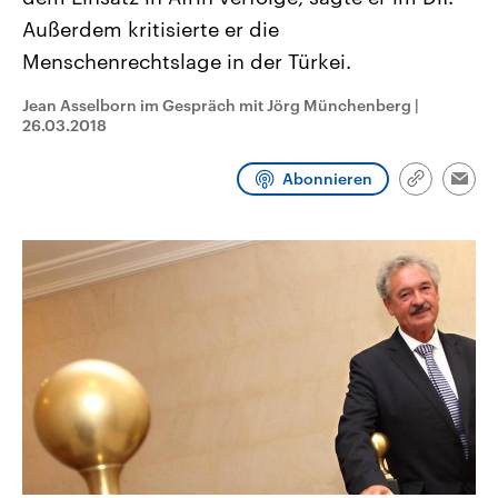
CDU, SPD und FDP regiert.-
aktuelle Weltgeschehen.
Außerdem kritisierte er die
Umfragen, Prognosen,
Wahlprogramme, aktuelle Berichte
Menschenrechtslage in der Türkei.
Sendungen
Programm
Podcasts
und Hintergründe zu den Parteien
und Kandidaten der anstehenden
Wahl.
Jean Asselborn im Gespräch mit Jörg Münchenberg
|
Audio-Archiv
26.03.2018
Abonnieren
Link
Emai
kopieren/te