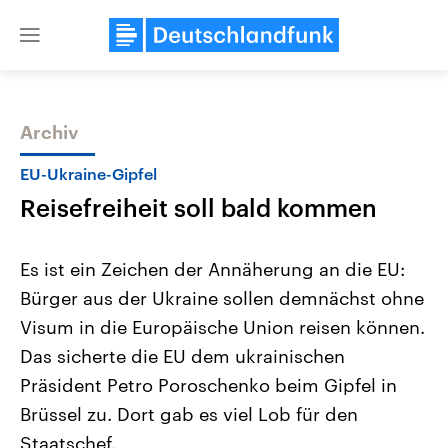
Close
menu
Archiv
Themen
EU-Ukraine-Gipfel
Reisefreiheit soll bald kommen
Es ist ein Zeichen der Annäherung an die EU:
Bürger aus der Ukraine sollen demnächst ohne
Visum in die Europäische Union reisen können.
Landtagswahl Sachsen-Anhalt
USA
Das sicherte die EU dem ukrainischen
2026
Aktuelle Beiträge, Analys
Alle Informationen
Präsident Petro Poroschenko beim Gipfel in
Hintergründe
Sachsen-Anhalt wählt am 6.
Wirtschaftlich und militäri
Brüssel zu. Dort gab es viel Lob für den
September 2026 einen neuen
gehören die Vereinigten S
Landtag. Seit 2021 wird das
den mächtigsten Ländern 
Staatschef.
Bundesland von einer Koalition aus
mit großem Einfluss auf d