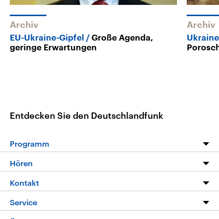
Archiv
Archiv
EU-Ukraine-Gipfel
Große Agenda,
Ukrain
geringe Erwartungen
Porosch
Entdecken Sie den Deutschlandfunk
Programm
Programm
Hören
Alle Sendungen
Livestream
Kontakt
Die Nachrichten
Audios
Hörerservice
Service
Nachrichtenleicht
Podcasts
Social Media
FAQ