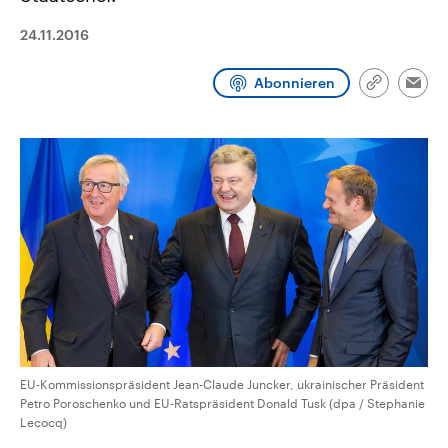
CDU, SPD und FDP regiert.-
aktuelle Weltgeschehen.
Umfragen, Prognosen,
24.11.2016
Wahlprogramme, aktuelle Berichte
Sendungen
Programm
Podcasts
und Hintergründe zu den Parteien
und Kandidaten der anstehenden
Abonnieren
Link
Wahl.
Emai
kopieren/te
Audio-Archiv
EU-Kommissionspräsident Jean-Claude Juncker, ukrainischer Präsident
Petro Poroschenko und EU-Ratspräsident Donald Tusk (dpa / Stephanie
Lecocq)