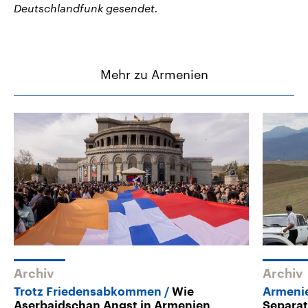
Deutschlandfunk gesendet.
Mehr zu Armenien
Archiv
Archiv
Trotz Friedensabkommen
Wie
Armeni
Aserbaidschan Angst in Armenien
Separat