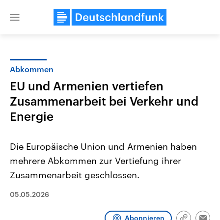
Close
menu
Abkommen
Themen
EU und Armenien vertiefen
Zusammenarbeit bei Verkehr und
Energie
Die Europäische Union und Armenien haben
mehrere Abkommen zur Vertiefung ihrer
Landtagswahl Sachsen-Anhalt
USA
Zusammenarbeit geschlossen.
2026
Aktuelle Beiträge, Analys
Alle Informationen
Hintergründe
05.05.2026
Sachsen-Anhalt wählt am 6.
Wirtschaftlich und militäri
September 2026 einen neuen
gehören die Vereinigten S
Landtag. Seit 2021 wird das
den mächtigsten Ländern 
Abonnieren
Bundesland von einer Koalition aus
mit großem Einfluss auf d