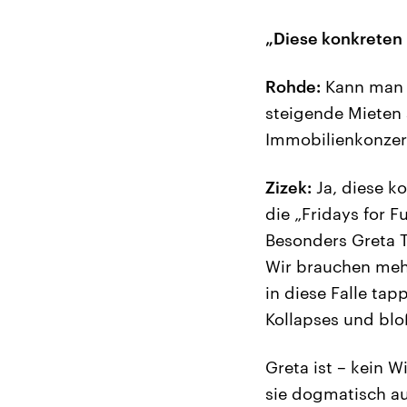
„Diese konkreten 
Rohde:
Kann man d
steigende Mieten 
Immobilienkonzern
Zizek:
Ja, diese ko
die „Fridays for F
Besonders Greta T
Wir brauchen mehr
in diese Falle ta
Kollapses und blo
Greta ist – kein W
sie dogmatisch au