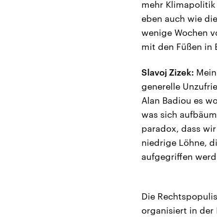
mehr Klimapolitik
eben auch wie die
wenige Wochen vo
mit den Füßen in
Slavoj Zizek:
Meine
generelle Unzufri
Alan Badiou es wo
was sich aufbäumt
paradox, dass wi
niedrige Löhne, d
aufgegriffen wer
Die Rechtspopulis
organisiert in der