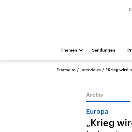
D
Themen
Sendungen
P
Die Nachrichten
Politik
/
/
Startseite
Interviews
"Krieg wird m
Hörspiel und Feature
Musik
Archiv
Europa
„Krieg wir
Landtagswahl Sachsen-
USA
Anhalt 2026
Aktuel