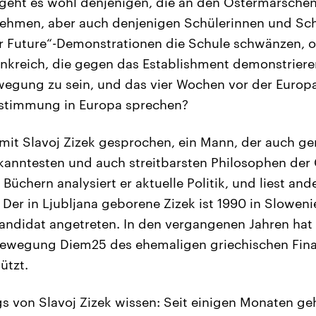
 geht es wohl denjenigen, die an den Ostermärsche
hmen, aber auch denjenigen Schülerinnen und Schü
for Future“-Demonstrationen die Schule schwänzen, 
nkreich, die gegen das Establishment demonstrieren
ewegung zu sein, und das vier Wochen vor der Euro
stimmung in Europa sprechen?
mit Slavoj Zizek gesprochen, ein Mann, der auch g
bekanntesten und auch streitbarsten Philosophen der
Büchern analysiert er aktuelle Politik, und liest an
Der in Ljubljana geborene Zizek ist 1990 in Sloweni
andidat angetreten. In den vergangenen Jahren hat e
ewegung Diem25 des ehemaligen griechischen Fina
ützt.
gs von Slavoj Zizek wissen: Seit einigen Monaten g