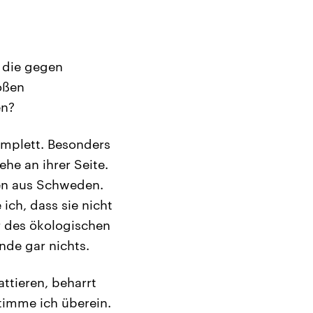
 die gegen
oßen
en?
komplett. Besonders
he an ihrer Seite.
hen aus Schweden.
ch, dass sie nicht
r des ökologischen
nde gar nichts.
attieren, beharrt
timme ich überein.