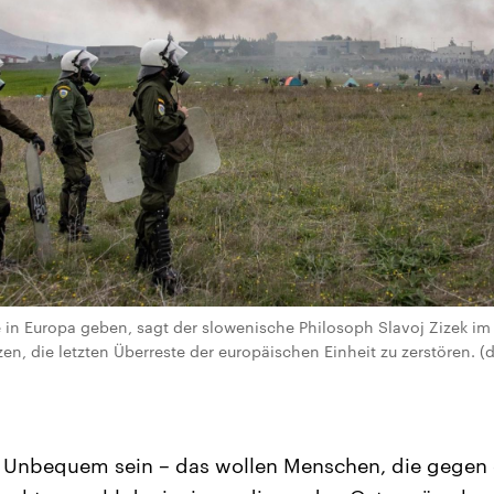
e in Europa geben, sagt der slowenische Philosoph Slavoj Zizek im 
en, die letzten Überreste der europäischen Einheit zu zerstören. (dp
Unbequem sein – das wollen Menschen, die gegen 