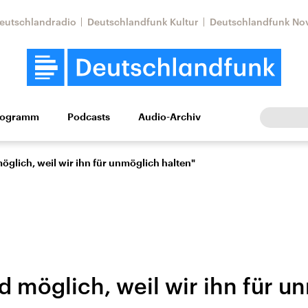
eutschlandradio
Deutschlandfunk Kultur
Deutschlandfunk No
rogramm
Podcasts
Audio-Archiv
Wirtschaft
Wissen
Kultur
Europa
Gesellschaf
öglich, weil wir ihn für unmöglich halten"
d möglich, weil wir ihn für u
Nahostkonflikt
Iran
le Beiträge,
Aktuelle Lage und
Aktuelle Lage und