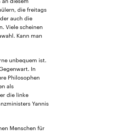
n an diesem
lern, die freitags
oder auch die
. Viele scheinen
pawahl. Kann man
erne unbequem ist.
 Gegenwart. In
dere Philosophen
en als
r die linke
nzministers Yannis
ehen Menschen für