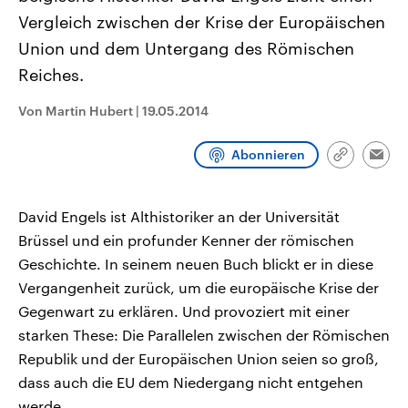
CDU, SPD und FDP regiert.-
aktuelle Weltgeschehen.
Vergleich zwischen der Krise der Europäischen
Umfragen, Prognosen,
Wahlprogramme, aktuelle Berichte
Union und dem Untergang des Römischen
Sendungen
Programm
Podcasts
und Hintergründe zu den Parteien
und Kandidaten der anstehenden
Reiches.
Wahl.
Audio-Archiv
Von Martin Hubert
|
19.05.2014
Abonnieren
Link
Emai
kopieren/te
David Engels ist Althistoriker an der Universität
Brüssel und ein profunder Kenner der römischen
Geschichte. In seinem neuen Buch blickt er in diese
Vergangenheit zurück, um die europäische Krise der
Gegenwart zu erklären. Und provoziert mit einer
starken These: Die Parallelen zwischen der Römischen
Republik und der Europäischen Union seien so groß,
dass auch die EU dem Niedergang nicht entgehen
werde.