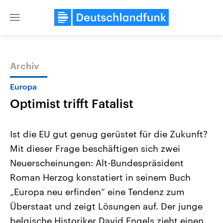
Close
menu
Archiv
Themen
Europa
Optimist trifft Fatalist
Ist die EU gut genug gerüstet für die Zukunft?
Mit dieser Frage beschäftigen sich zwei
Neuerscheinungen: Alt-Bundespräsident
Landtagswahl Sachsen-Anhalt
USA
Roman Herzog konstatiert in seinem Buch
2026
Aktuelle Beiträge, Analys
Alle Informationen
„Europa neu erfinden“ eine Tendenz zum
Hintergründe
Sachsen-Anhalt wählt am 6.
Wirtschaftlich und militäri
Überstaat und zeigt Lösungen auf. Der junge
September 2026 einen neuen
gehören die Vereinigten S
Landtag. Seit 2021 wird das
den mächtigsten Ländern 
belgische Historiker David Engels zieht einen
Bundesland von einer Koalition aus
mit großem Einfluss auf d