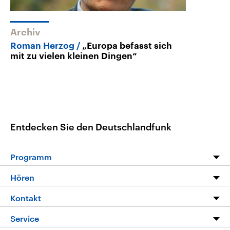
Archiv
Roman Herzog
„Europa befasst sich
mit zu vielen kleinen Dingen“
Entdecken Sie den Deutschlandfunk
Programm
Programm
Hören
Alle Sendungen
Livestream
Kontakt
Die Nachrichten
Audios
Hörerservice
Service
Nachrichtenleicht
Podcasts