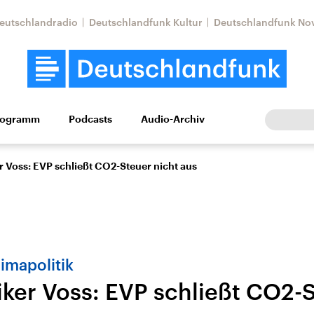
eutschlandradio
Deutschlandfunk Kultur
Deutschlandfunk No
rogramm
Podcasts
Audio-Archiv
Wirtschaft
Wissen
Kultur
Europa
Gesellschaf
r Voss: EVP schließt CO2-Steuer nicht aus
imapolitik
iker Voss: EVP schließt CO2-S
Nahostkonflikt
Iran
le Beiträge,
Aktuelle Lage und
Aktuelle Lage und