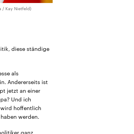
 / Kay Nietfeld)
itik, diese ständige
esse als
n. Andererseits ist
t jetzt an einer
opa? Und ich
 wird hoffentlich
t haben werden.
olitiker ganz