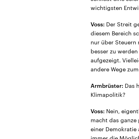
wichtigsten Entwi
Voss:
Der Streit g
diesem Bereich sc
nur über Steuern 
besser zu werden 
aufgezeigt. Viell
andere Wege zum Z
Armbrüster:
Das h
Klimapolitik?
Voss:
Nein, eigent
macht das ganze p
einer Demokratie 
immer die Möglich