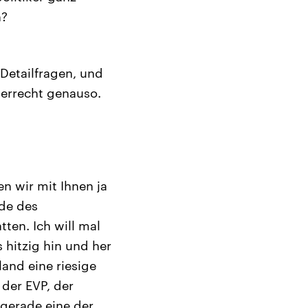
n?
Detailfragen, und
berrecht genauso.
 wir mit Ihnen ja
ode des
ten. Ich will mal
hitzig hin und her
and eine riesige
 der EVP, der
 gerade eine der