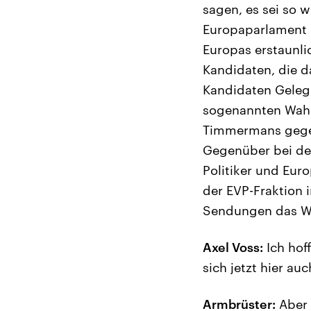
sagen, es sei so 
Europaparlament 
Europas erstaunli
Kandidaten, die d
Kandidaten Gelege
sogenannten Wahl
Timmermans gegen
Gegenüber bei den
Politiker und Eur
der EVP-Fraktion
Sendungen das W
Axel Voss:
Ich hof
sich jetzt hier a
Armbrüster:
Aber 