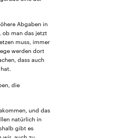
 höhere Abgaben in
, ob man das jetzt
setzen muss, immer
Wege werden dort
machen, dass auch
hat.
ben, die
 bekommen, und das
len natürlich in
halb gibt es
 wir, auch zu