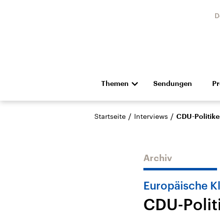
D
Themen
Sendungen
P
Die Nachrichten
Politik
/
/
Startseite
Interviews
CDU-Politike
Hörspiel und Feature
Musik
Archiv
Europäische Kl
CDU-Polit
Landtagswahl Sachsen-
USA
Anhalt 2026
Aktuel