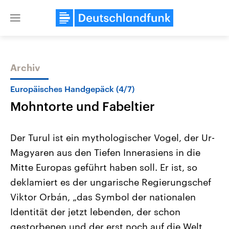
Close
menu
Archiv
Themen
Europäisches Handgepäck (4/7)
Mohntorte und Fabeltier
Der Turul ist ein mythologischer Vogel, der Ur-
Magyaren aus den Tiefen Innerasiens in die
Mitte Europas geführt haben soll. Er ist, so
USA
Nahostkonflikt
deklamiert es der ungarische Regierungschef
Aktuelle Beiträge, Analysen und
Aktuelle Lage und Hinter
Der Überfall der palästine
Hintergründe
Viktor Orbán, „das Symbol der nationalen
Wirtschaftlich und militärisch
Terrororganisation Hamas
Identität der jetzt lebenden, der schon
gehören die Vereinigten Staaten zu
Oktober 2023 auf Israel ha
den mächtigsten Ländern der Erde,
Region wieder die Gewalt 
gestorbenen und der erst noch auf die Welt
mit großem Einfluss auf das
Israel möchte die Hamas z