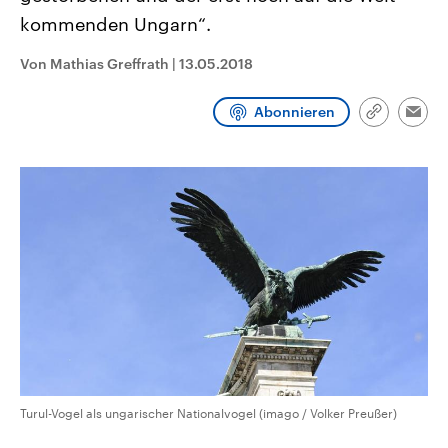
aktuelle Weltgeschehen.
Diese wird wie die Hisboll
kommenden Ungarn“.
Libanon vom Iran unterstüt
Sendungen
Programm
Podcasts
Von Mathias Greffrath
|
13.05.2018
Audio-Archiv
Abonnieren
Link
Emai
kopieren/te
Turul-Vogel als ungarischer Nationalvogel (imago / Volker Preußer)