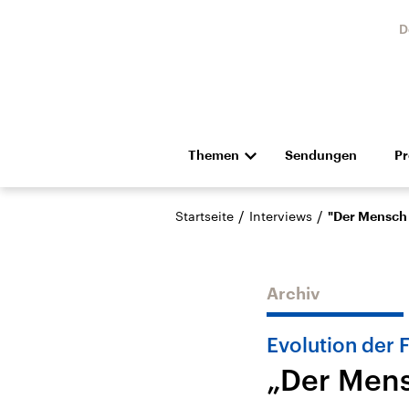
D
Themen
Sendungen
P
Die Nachrichten
Politik
/
/
Startseite
Interviews
"Der Mensch 
Hörspiel und Feature
Musik
Archiv
Evolution der 
„Der Mens
Landtagswahl Sachsen-
USA
Anhalt 2026
Aktuel