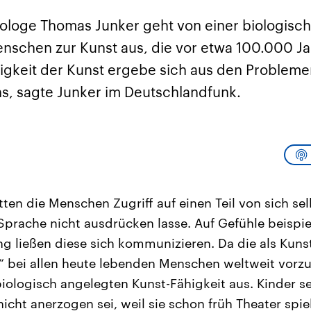
sen und
Hintergründe
Hintergründe
Der Überfall der
Der Iran – seit der
rgründe
iologe Thomas Junker geht von einer biologisc
haftlich und
palästinensischen
Islamischen Revolu
risch gehören die
Terrororganisation
1979 auch Islamisc
enschen zur Kunst aus, die vor etwa 100.000 J
igten Staaten zu
Hamas im Oktober 2023
Republik Iran – ist e
ächtigsten
auf Israel hat in der
von einem
digkeit der Kunst ergebe sich aus den Probleme
n der Erde, mit
Region wieder die
Religionsführer auto
 Einfluss auf das
Gewalt entfacht. Israel
regierter Staat im 
, sagte Junker im Deutschlandfunk.
le Weltgeschehen.
möchte die Hamas
Osten. Eine Feindsc
zerstören. Diese wird wie
zu Israel und zu de
die Hisbollah im Libanon
ist fest in der
vom Iran unterstützt.
Staatsideologie
verankert.
ten die Menschen Zugriff auf einen Teil von sich selb
 Sprache nicht ausdrücken lasse. Auf Gefühle beispie
g ließen diese sich kommunizieren. Da die als Kuns
 bei allen heute lebenden Menschen weltweit vorzuf
biologisch angelegten Kunst-Fähigkeit aus. Kinder s
nicht anerzogen sei, weil sie schon früh Theater spie