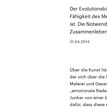
Alle Informationen
Analy
Sachsen-Anhalt wählt
Hinte
Der Evolutionsb
am 6. September 2026
Wirtsc
einen neuen Landtag.
militä
Fähigkeit des M
Seit 2021 wird das
Verein
Bundesland von einer
den m
ist. Die Notwen
Koalition aus CDU, SPD
Länder
und FDP regiert.-
großem
Zusammenlebens
Umfragen, Prognosen,
aktuel
Wahlprogramme,
aktuelle Berichte und
21.04.2014
Hintergründe zu den
Parteien und Kandidaten
der anstehenden Wahl.
Über die Kunst hät
der sich über die
Malerei und Gesan
„emotionale Rede“
Junker von einer 
dafür, dass diese 