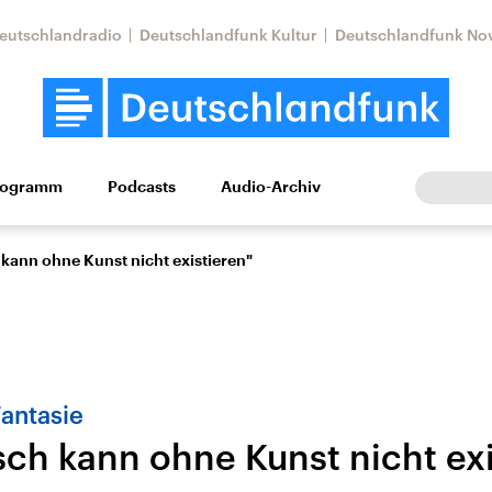
eutschlandradio
Deutschlandfunk Kultur
Deutschlandfunk No
rogramm
Podcasts
Audio-Archiv
Wirtschaft
Wissen
Kultur
Europa
Gesellschaf
kann ohne Kunst nicht existieren"
Fantasie
ch kann ohne Kunst nicht exi
Nahostkonflikt
Iran
le Beiträge,
Aktuelle Lage und
Aktuelle Lage und