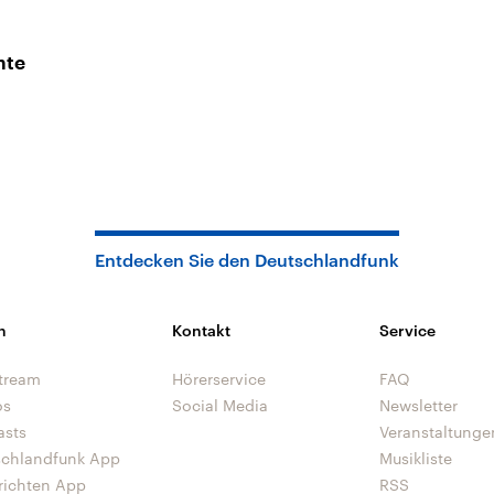
nte
Entdecken Sie den Deutschlandfunk
n
Kontakt
Service
tream
Hörerservice
FAQ
os
Social Media
Newsletter
asts
Veranstaltunge
schlandfunk App
Musikliste
richten App
RSS