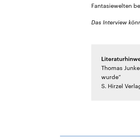
Fantasiewelten b
Das Interview kön
Literaturhinw
Thomas Junker
wurde“
S. Hirzel Verl