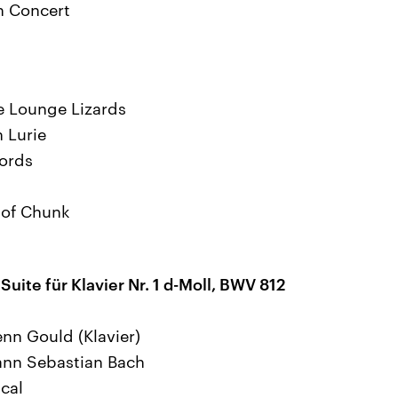
in Concert
he Lounge Lizards
 Lurie
cords
e of Chunk
Suite für Klavier Nr. 1 d-Moll, BWV 812
enn Gould (Klavier)
ann Sebastian Bach
cal