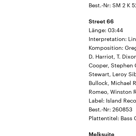
Best.-Nr: SM 2 K 
Street 66
Länge: 03:44
Interpretation: L
Komposition: Greg
D. Harriot, T. Dix
Cooper, Stephen Co
Stewart, Leroy Si
Bullock, Michael 
Romeo, Winston 
Label: Island Rec
Best.-Nr: 260853
Plattentitel: Bass
Melksuite