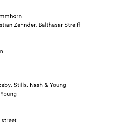
timmhorn
tian Zehnder, Balthasar Streiff
en
osby, Stills, Nash & Young
l Young
2
 street