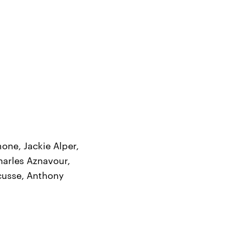
one, Jackie Alper,
harles Aznavour,
icusse, Anthony