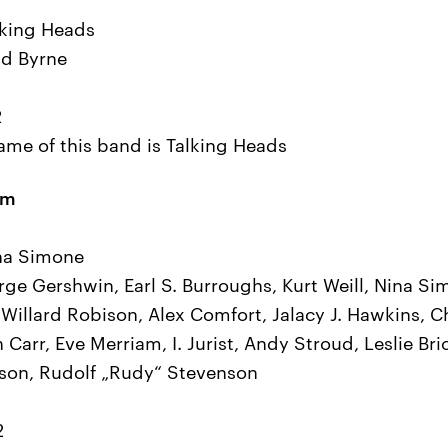
lking Heads
id Byrne
2
name of this band is Talking Heads
am
ina Simone
ge Gershwin, Earl S. Burroughs, Kurt Weill, Nina Sim
Willard Robison, Alex Comfort, Jalacy J. Hawkins, C
 Carr, Eve Merriam, I. Jurist, Andy Stroud, Leslie Br
nson, Rudolf „Rudy“ Stevenson
2