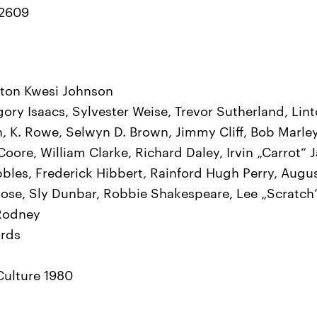
52609
inton Kwesi Johnson
ory Isaacs, Sylvester Weise, Trevor Sutherland, Lin
on, K. Rowe, Selwyn D. Brown, Jimmy Cliff, Bob Marle
ore, William Clarke, Richard Daley, Irvin „Carrot“ J
bbles, Frederick Hibbert, Rainford Hugh Perry, Augus
Rose, Sly Dunbar, Robbie Shakespeare, Lee „Scratch
Rodney
ords
 Culture 1980