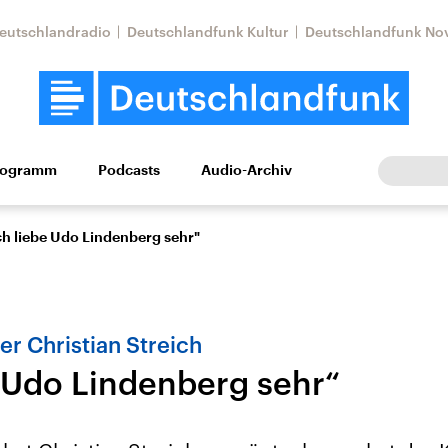
eutschlandradio
Deutschlandfunk Kultur
Deutschlandfunk No
rogramm
Podcasts
Audio-Archiv
Wirtschaft
Wissen
Kultur
Europa
Gesellschaf
ch liebe Udo Lindenberg sehr"
er Christian Streich
e Udo Lindenberg sehr“
tkonflikt
Iran
Faktenchecks
In unseren Faktenc
lle Lage und
Aktuelle Lage und