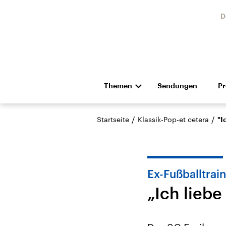
D
Themen
Sendungen
P
Die Nachrichten
Politik
/
/
Startseite
Klassik-Pop-et cetera
"I
Hörspiel und Feature
Musik
Ex-Fußballtrain
„Ich lieb
USA
Nahos
Aktuelle Beiträge,
Aktue