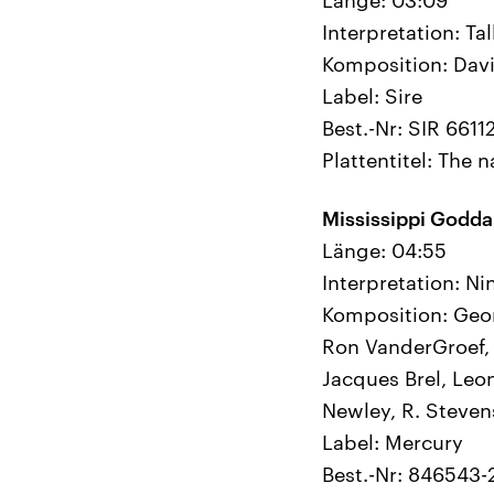
Interpretation: Ta
Komposition: Dav
Label: Sire
Best.-Nr: SIR 6611
Plattentitel: The 
Mississippi Godd
Länge: 04:55
Interpretation: N
Komposition: Geor
Ron VanderGroef, 
Jacques Brel, Leon
Newley, R. Steve
Label: Mercury
Best.-Nr: 846543-