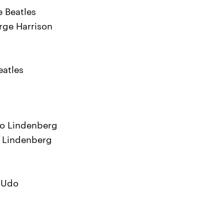
e Beatles
rge Harrison
eatles
do Lindenberg
 Lindenberg
k Udo