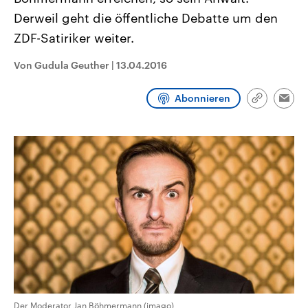
CDU, SPD und FDP regiert.-
aktuelle Weltgeschehen.
Derweil geht die öffentliche Debatte um den
Umfragen, Prognosen,
Wahlprogramme, aktuelle Berichte
ZDF-Satiriker weiter.
Sendungen
Programm
Podcasts
und Hintergründe zu den Parteien
und Kandidaten der anstehenden
Wahl.
Von Gudula Geuther
|
13.04.2016
Audio-Archiv
Abonnieren
Link
Emai
kopieren/te
Der Moderator Jan Böhmermann (imago)