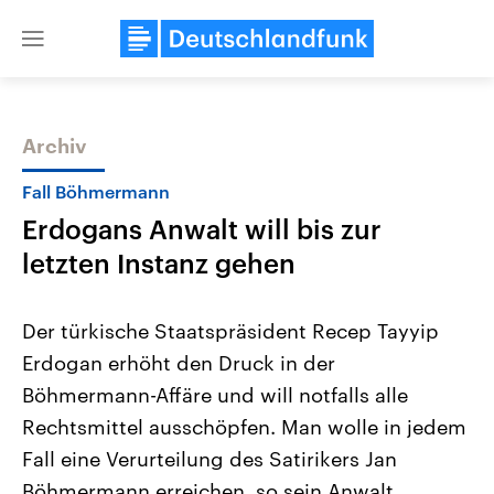
Close
menu
Archiv
Themen
Fall Böhmermann
Erdogans Anwalt will bis zur
letzten Instanz gehen
Der türkische Staatspräsident Recep Tayyip
Erdogan erhöht den Druck in der
Landtagswahl Sachsen-Anhalt
USA
Böhmermann-Affäre und will notfalls alle
2026
Aktuelle Beiträge, Analys
Alle Informationen
Hintergründe
Rechtsmittel ausschöpfen. Man wolle in jedem
Sachsen-Anhalt wählt am 6.
Wirtschaftlich und militäri
September 2026 einen neuen
gehören die Vereinigten S
Fall eine Verurteilung des Satirikers Jan
Landtag. Seit 2021 wird das
den mächtigsten Ländern 
Böhmermann erreichen, so sein Anwalt.
Bundesland von einer Koalition aus
mit großem Einfluss auf d