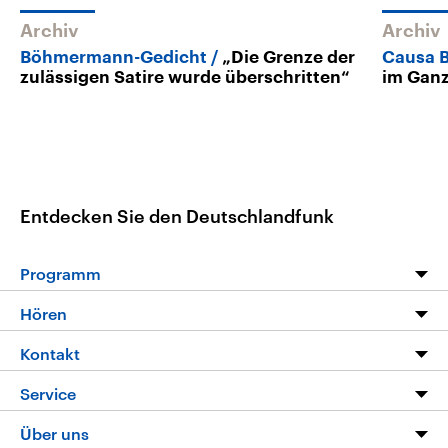
Archiv
Archiv
Böhmermann-Gedicht
„Die Grenze der
Causa
zulässigen Satire wurde überschritten“
im Gan
Entdecken Sie den Deutschlandfunk
Programm
Programm
Hören
Alle Sendungen
Livestream
Kontakt
Die Nachrichten
Audios
Hörerservice
Service
Nachrichtenleicht
Podcasts
Social Media
FAQ
Über uns
Neue Beiträge auf dlf.de
Deutschlandfunk App