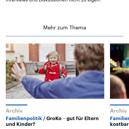
Mehr zum Thema
Archiv
Archiv
Familienpolitik
GroKo – gut für Eltern
Familie
und Kinder?
kostba