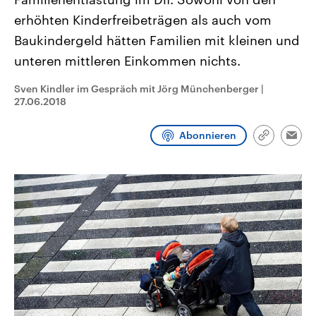
CDU, SPD und FDP regiert.-
aktuelle Weltgeschehen.
erhöhten Kinderfreibeträgen als auch vom
Umfragen, Prognosen,
Wahlprogramme, aktuelle Berichte
Baukindergeld hätten Familien mit kleinen und
Sendungen
Programm
Podcasts
und Hintergründe zu den Parteien
und Kandidaten der anstehenden
unteren mittleren Einkommen nichts.
Wahl.
Audio-Archiv
Sven Kindler im Gespräch mit Jörg Münchenberger
|
27.06.2018
Abonnieren
Link
Emai
kopieren/te