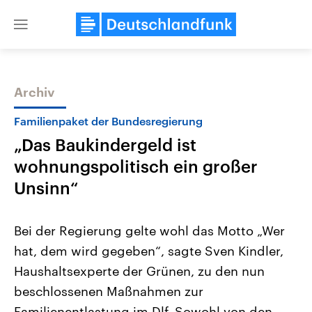
Close
menu
Archiv
Themen
Familienpaket der Bundesregierung
„Das Baukindergeld ist
wohnungspolitisch ein großer
Unsinn“
Bei der Regierung gelte wohl das Motto „Wer
Landtagswahl Sachsen-Anhalt
USA
hat, dem wird gegeben“, sagte Sven Kindler,
2026
Aktuelle Beiträge, Analys
Alle Informationen
Hintergründe
Haushaltsexperte der Grünen, zu den nun
Sachsen-Anhalt wählt am 6.
Wirtschaftlich und militäri
September 2026 einen neuen
gehören die Vereinigten S
beschlossenen Maßnahmen zur
Landtag. Seit 2021 wird das
den mächtigsten Ländern 
Bundesland von einer Koalition aus
Familienentlastung im Dlf. Sowohl von den
mit großem Einfluss auf d