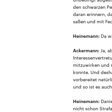
den schwarzen Pet
daran erinnern, d
saßen und mit Fed
Heinemann:
Da wa
Ackermann:
Ja, ab
Interessenvertre
mitzuwirken und m
konnte. Und desha
vorbereitet natür
und so ist es auch
Heinemann:
Danie
nicht schon Straf