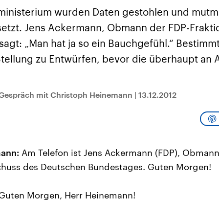
sen und
Hintergründe
Hintergründe
Der Überfall der
Der Iran – seit der
rgründe
ministerium wurden Daten gestohlen und mutm
haftlich und
palästinensischen
Islamischen Revolu
risch gehören die
Terrororganisation
1979 auch Islamisc
etzt. Jens Ackermann, Obmann der FDP-Frakti
igten Staaten zu
Hamas im Oktober 2023
Republik Iran – ist e
ächtigsten
auf Israel hat in der
von einem
sagt: „Man hat ja so ein Bauchgefühl.“ Bestimm
n der Erde, mit
Region wieder die
Religionsführer auto
 Einfluss auf das
Gewalt entfacht. Israel
regierter Staat im 
ellung zu Entwürfen, bevor die überhaupt an
le Weltgeschehen.
möchte die Hamas
Osten. Eine Feindsc
zerstören. Diese wird wie
zu Israel und zu de
die Hisbollah im Libanon
ist fest in der
vom Iran unterstützt.
Staatsideologie
Gespräch mit Christoph Heinemann
|
13.12.2012
verankert.
ann:
Am Telefon ist Jens Ackermann (FDP), Obmann
huss des Deutschen Bundestages. Guten Morgen!
Guten Morgen, Herr Heinemann!