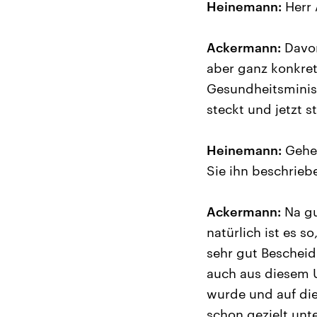
Heinemann:
Herr 
Ackermann:
Davon
aber ganz konkret
Gesundheitsminist
steckt und jetzt 
Heinemann:
Gehen
Sie ihn beschrieb
Ackermann:
Na gu
natürlich ist es s
sehr gut Bescheid
auch aus diesem 
wurde und auf die
schon gezielt unte