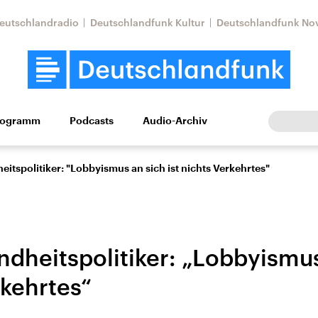
eutschlandradio
Deutschlandfunk Kultur
Deutschlandfunk No
rogramm
Podcasts
Audio-Archiv
Wirtschaft
Wissen
Kultur
Europa
Gesellschaf
itspolitiker: "Lobbyismus an sich ist nichts Verkehrtes"
dheitspolitiker: „Lobbyismus 
rkehrtes“
Nahostkonflikt
Iran
le Beiträge,
Aktuelle Lage und
Aktuelle Lage und