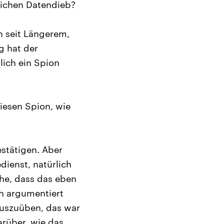
ichen Datendieb?
n seit Längerem,
g hat der
lich ein Spion
iesen Spion, wie
stätigen. Aber
dienst, natürlich
he, dass das eben
h argumentiert
auszuüben, das war
arüber, wie das