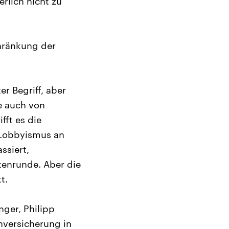
rlich nicht zu
chränkung der
r Begriff, aber
e auch von
fft es die
 Lobbyismus an
ssiert,
tenrunde. Aber die
t.
ger, Philipp
nversicherung in