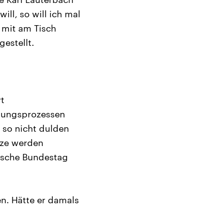
ll, so will ich mal
 mit am Tisch
estellt.
rt
ebungsprozessen
 so nicht dulden
tze werden
utsche Bundestag
n. Hätte er damals