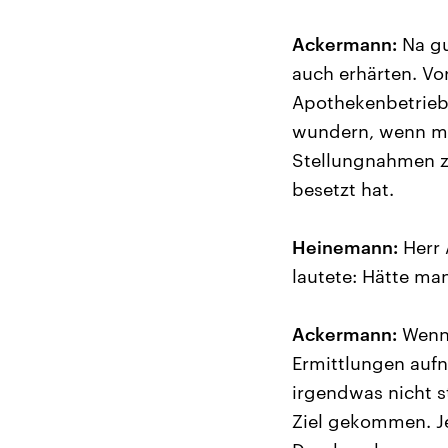
Ackermann:
Na gu
auch erhärten. Vo
Apothekenbetrieb
wundern, wenn ma
Stellungnahmen z
besetzt hat.
Heinemann:
Herr 
lautete: Hätte ma
Ackermann:
Wenn 
Ermittlungen aufn
irgendwas nicht s
Ziel gekommen. Jet