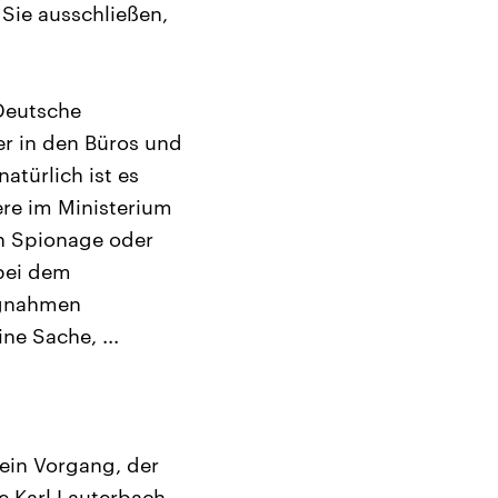
ie ausschließen,
 Deutsche
r in den Büros und
atürlich ist es
ere im Ministerium
ch Spionage oder
bei dem
ngnahmen
ne Sache, ...
 ein Vorgang, der
e Karl Lauterbach