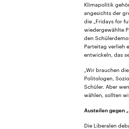
Klimapolitik gehö
angesichts der gr
die „Fridays for f
wiedergewählte Pa
den Schülerdemons
Parteitag verlieh
entwickeln, das se
„Wir brauchen di
Politologen, Soz
Schüler. Aber we
wählen, sollten w
Austeilen gegen „F
Die Liberalen deb