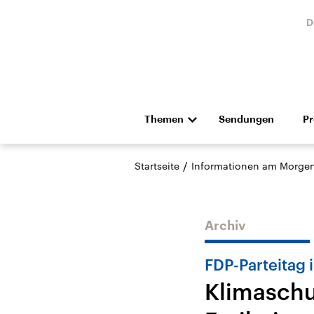
D
Themen
Sendungen
P
Die Nachrichten
Politik
/
Startseite
Informationen am Morge
Hörspiel und Feature
Musik
Archiv
FDP-Parteitag i
Klimaschu
Landtagswahl Sachsen-
USA
Anhalt 2026
Aktuel