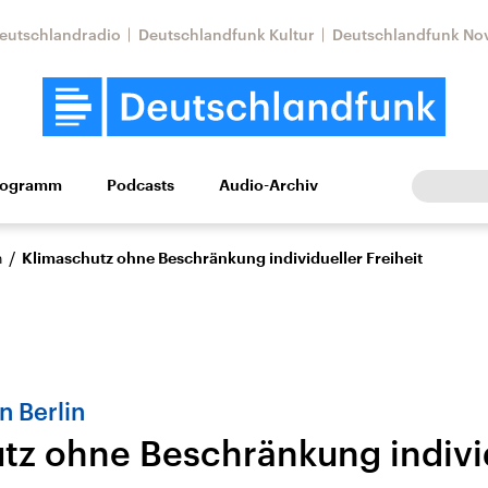
eutschlandradio
Deutschlandfunk Kultur
Deutschlandfunk No
rogramm
Podcasts
Audio-Archiv
Wirtschaft
Wissen
Kultur
Europa
Gesellschaf
/
n
Klimaschutz ohne Beschränkung individueller Freiheit
n Berlin
tz ohne Beschränkung indivi
Nahostkonflikt
Iran
le Beiträge,
Aktuelle Lage und
Aktuelle Lage und