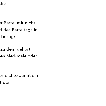
die
 Partei mit nicht
d des Parteitags in
g bezog:
 zu dem gehört,
chen Merkmale oder
erreichte damit ein
t der