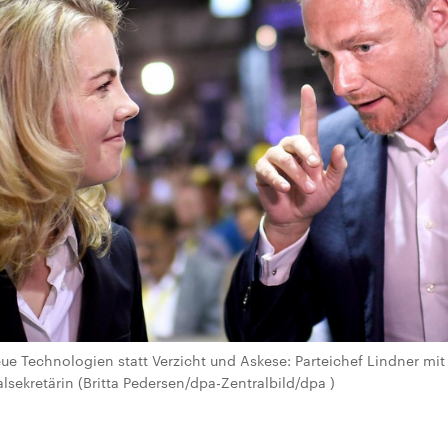
ue Technologien statt Verzicht und Askese: Parteichef Lindner mit
lsekretärin (Britta Pedersen/dpa-Zentralbild/dpa )