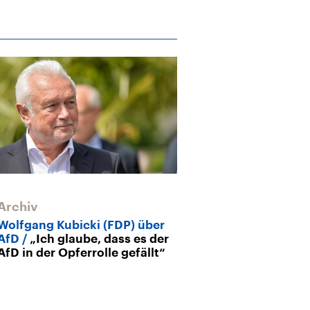
Archiv
Archiv
Wolfgang Kubicki (FDP) über
Dreikönigstre
AfD
„Ich glaube, dass es der
Mit der Strahl
AfD in der Opferrolle gefällt“
Jahren