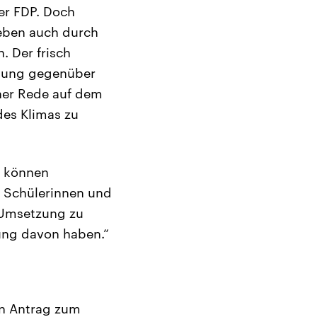
der FDP. Doch
ieben auch durch
. Der frisch
ltung gegenüber
iner Rede auf dem
des Klimas zu
s können
. Schülerinnen und
 Umsetzung zu
nung davon haben.“
en Antrag zum