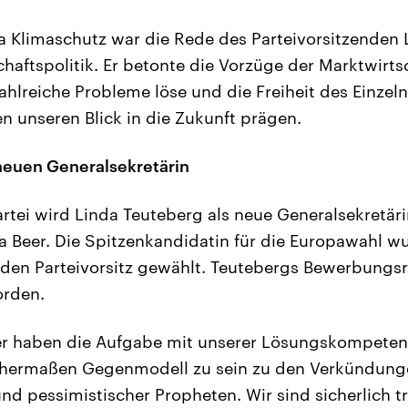
Klimaschutz war die Rede des Parteivorsitzenden 
aftspolitik. Er betonte die Vorzüge der Marktwirt
zahlreiche Probleme löse und die Freiheit des Einzel
n unseren Blick in die Zukunft prägen.
 neuen Generalsekretärin
artei wird Linda Teuteberg als neue Generalsekretäri
la Beer. Die Spitzenkandidatin für die Europawahl w
in den Parteivorsitz gewählt. Teutebergs Bewerbungs
orden.
ber haben die Aufgabe mit unserer Lösungskompeten
hermaßen Gegenmodell zu sein zu den Verkündunge
d pessimistischer Propheten. Wir sind sicherlich t