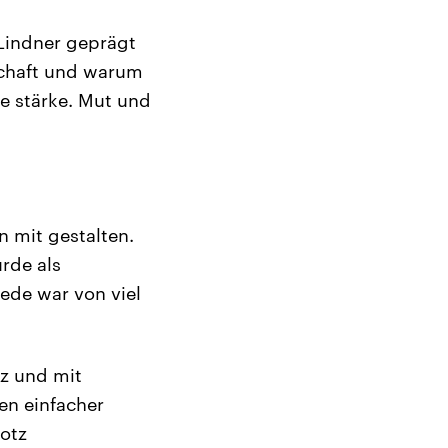
Lindner geprägt
schaft und warum
ne stärke. Mut und
n mit gestalten.
urde als
rede war von viel
z und mit
n einfacher
rotz