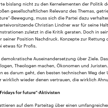
rte bislang nicht zu den Kernelementen der Politik 
oßen gesellschaftlichen Relevanz des Themas, getr
uture“-Bewegung, muss sich die Partei dazu verhalten
rteivorsitzende Christian Lindner war für seine Ha
trationen zuletzt in die Kritik geraten. Doch in se
 er seiner Position Nachdruck. Konzepte zur Rettung 
i etwas für Profis.
e demokratische Auseinandersetzung über Ziele. Da
iologen, Theologen machen, Ökonomen und Juristen
nn es darum geht, den besten technischen Weg der
ir wirklich wieder denen vertrauen, die wirklich Ah
ridays for future“-Aktivisten
attieren auf dem Parteitag über einen umfangreich