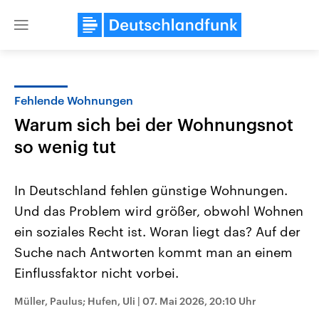
Close
menu
Fehlende Wohnungen
Themen
Warum sich bei der Wohnungsnot
so wenig tut
In Deutschland fehlen günstige Wohnungen.
Und das Problem wird größer, obwohl Wohnen
ein soziales Recht ist. Woran liegt das? Auf der
Landtagswahl Sachsen-Anhalt
USA
Suche nach Antworten kommt man an einem
2026
Aktuelle Beiträge, Analys
Einflussfaktor nicht vorbei.
Alle Informationen
Hintergründe
Sachsen-Anhalt wählt am 6.
Wirtschaftlich und militäri
September 2026 einen neuen
gehören die Vereinigten S
Müller, Paulus; Hufen, Uli
|
07. Mai 2026, 20:10 Uhr
Landtag. Seit 2021 wird das
den mächtigsten Ländern 
Bundesland von einer Koalition aus
mit großem Einfluss auf d