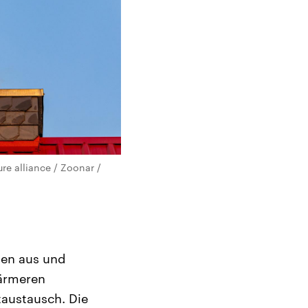
re alliance / Zoonar /
len aus und
wärmeren
taustausch. Die