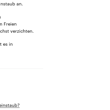
instaub an.
s
m Freien
chst verzichten.
 es in
einstaub?