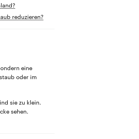
hland?
taub reduzieren?
 sondern eine
bstaub oder im
nd sie zu klein.
ocke sehen.