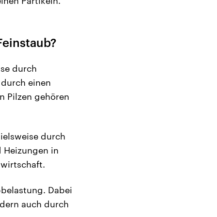
inen Partikeln.
Feinstaub?
ise durch
 durch einen
n Pilzen gehören
ielsweise durch
d Heizungen in
irtschaft.
bbelastung. Dabei
ndern auch durch