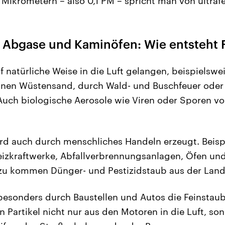
1 Mikrometern – also 0,1 PM – spricht man von ultrafe
 Abgase und Kaminöfen: Wie entsteht 
f natürliche Weise in die Luft gelangen, beispielswe
einen Wüstensand, durch Wald- und Buschfeuer oder
uch biologische Aerosole wie Viren oder Sporen vo
rd auch durch menschliches Handeln erzeugt. Beisp
eizkraftwerke, Abfallverbrennungsanlagen, Öfen un
u kommen Dünger- und Pestizidstaub aus der Landw
 besonders durch Baustellen und Autos die Feinstau
 Partikel nicht nur aus den Motoren in die Luft, so