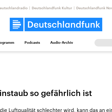
eutschlandradio
Deutschlandfunk Kultur
Deutschlandfunk No
rogramm
Podcasts
Audio-Archiv
Wirtschaft
Wissen
Kultur
Europa
Gesellschaf
nstaub so gefährlich ist
Nahostkonflikt
Iran
le Beiträge,
Aktuelle Lage und
Aktuelle Lage und
ie Luftqualität schlechter wird, kann das an ei