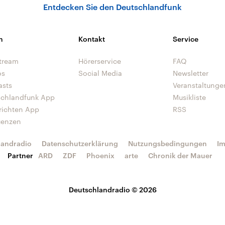
Entdecken Sie den Deutschlandfunk
n
Kontakt
Service
tream
Hörerservice
FAQ
os
Social Media
Newsletter
asts
Veranstaltunge
schlandfunk App
Musikliste
richten App
RSS
uenzen
landradio
Datenschutzerklärung
Nutzungsbedingungen
I
Partner
ARD
ZDF
Phoenix
arte
Chronik der Mauer
Deutschlandradio © 2026