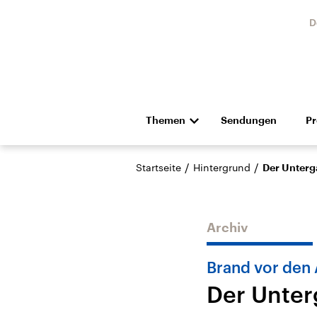
D
Themen
Sendungen
P
Die Nachrichten
Politik
/
/
Startseite
Hintergrund
Der Unterga
Hörspiel und Feature
Musik
Archiv
Brand vor den
Der Unter
Landtagswahl Sachsen-
USA
Anhalt 2026
Aktuel