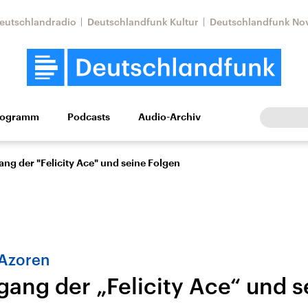
eutschlandradio
Deutschlandfunk Kultur
Deutschlandfunk No
rogramm
Podcasts
Audio-Archiv
Wirtschaft
Wissen
Kultur
Europa
Gesellschaf
ng der "Felicity Ace" und seine Folgen
 Azoren
gang der „Felicity Ace“ und s
Nahostkonflikt
Iran
le Beiträge,
Aktuelle Lage und
Aktuelle Lage und