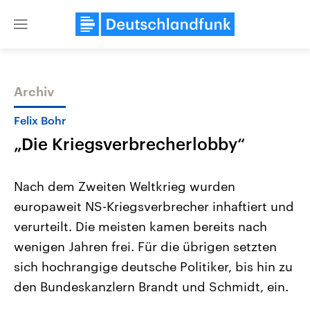
Close
menu
Archiv
Themen
Felix Bohr
„Die Kriegsverbrecherlobby“
Nach dem Zweiten Weltkrieg wurden
europaweit NS-Kriegsverbrecher inhaftiert und
verurteilt. Die meisten kamen bereits nach
Landtagswahl Sachsen-Anhalt
USA
wenigen Jahren frei. Für die übrigen setzten
2026
Aktuelle Beiträge, Analys
Alle Informationen
sich hochrangige deutsche Politiker, bis hin zu
Hintergründe
Sachsen-Anhalt wählt am 6.
Wirtschaftlich und militäri
den Bundeskanzlern Brandt und Schmidt, ein.
September 2026 einen neuen
gehören die Vereinigten S
Landtag. Seit 2021 wird das
den mächtigsten Ländern 
Bundesland von einer Koalition aus
mit großem Einfluss auf d