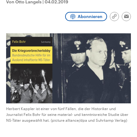
Von Otto Langels
|
04.02.2019
CDU, SPD und FDP regiert.-
aktuelle Weltgeschehen.
Umfragen, Prognosen,
Wahlprogramme, aktuelle Berichte
Abonnieren
Sendungen
Programm
Podcasts
und Hintergründe zu den Parteien
Link
Emai
und Kandidaten der anstehenden
kopieren/te
Wahl.
Audio-Archiv
Herbert Kappler ist einer von fünf Fällen, die der Historiker und
Journalist Felix Bohr für seine material- und kenntnisreiche Studie über
NS-Täter ausgewählt hat. (picture alliance/dpa und Suhrkamp Verlag)