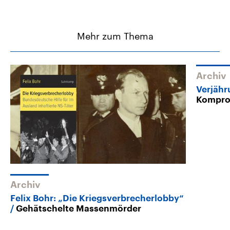
Mehr zum Thema
Archiv
Verjäh
Komprom
Archiv
Felix Bohr: „Die Kriegsverbrecherlobby“
Gehätschelte Massenmörder