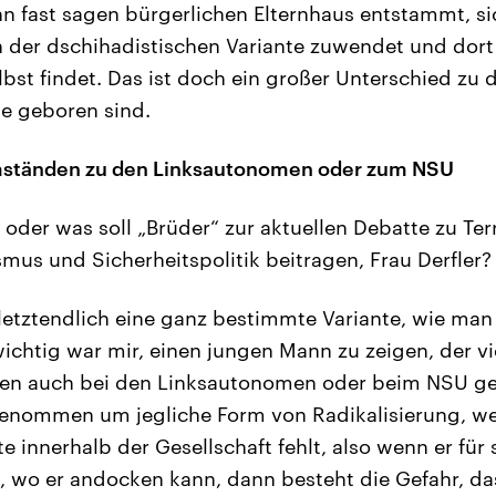
nn fast sagen bürgerlichen Elternhaus entstammt, si
 der dschihadistischen Variante zuwendet und dort 
lbst findet. Das ist doch ein großer Unterschied zu 
me geboren sind.
mständen zu den Linksautonomen oder zum NSU
oder was soll „Brüder“ zur aktuellen Debatte zu Ter
smus und Sicherheitspolitik beitragen, Frau Derfler?
 letztendlich eine ganz bestimmte Variante, wie man 
ichtig war mir, einen jungen Mann zu zeigen, der vie
n auch bei den Linksautonomen oder beim NSU gel
enommen um jegliche Form von Radikalisierung, w
 innerhalb der Gesellschaft fehlt, also wenn er für 
t, wo er andocken kann, dann besteht die Gefahr, das