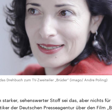
eb das Drehbuch zum TV-Zweiteiler „Brüder“ (imago/ Andre Poling)
 starker, sehenswerter Stoff sei das, aber nichts f
ritiker der Deutschen Presseagentur über den Film „B