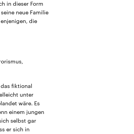
ch in dieser Form
seine neue Familie
denjenigen, die
rorismus,
das fiktional
lleicht unter
andet wäre. Es
enn einem jungen
sich selbst gar
s er sich in