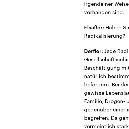
irgendeiner Weis
vorhanden sind.
Elsäßer:
Haben Sie
Radikalisierung?
Derfler:
Jede Radik
Gesellschaftsschic
Beschäftigung mit
natürlich bestimm
befördern. Bei de
gewisse Lebensläuf
Familie, Drogen-
gegenüber einer in
begreifen. Da ge
vermeintlich stark