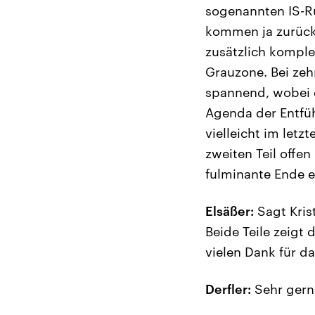
sogenannten IS-Rü
kommen ja zurück 
zusätzlich komple
Grauzone. Bei zeh
spannend, wobei d
Agenda der Entführ
vielleicht im let
zweiten Teil offe
fulminante Ende ei
Elsäßer:
Sagt Kris
Beide Teile zeigt
vielen Dank für d
Derfler:
Sehr gern