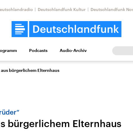
eutschlandradio
Deutschlandfunk Kultur
Deutschlandfunk No
rogramm
Podcasts
Audio-Archiv
Wirtschaft
Wissen
Kultur
Europa
Gesellschaf
t aus bürgerlichem Elternhaus
rüder“
aus bürgerlichem Elternhaus
Nahostkonflikt
Iran
le Beiträge,
Aktuelle Lage und
Aktuelle Lage und