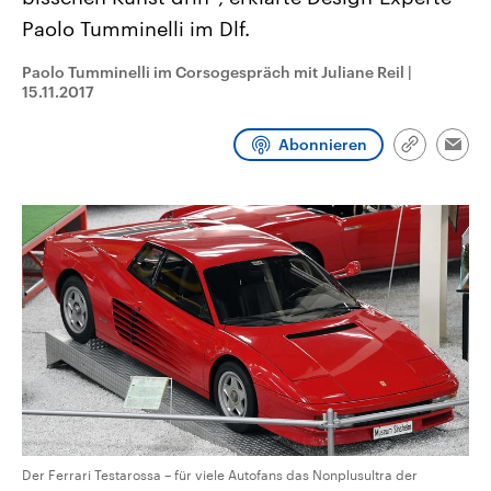
CDU, SPD und FDP regiert.-
aktuelle Weltgeschehen.
Paolo Tumminelli im Dlf.
Umfragen, Prognosen,
Wahlprogramme, aktuelle Berichte
Sendungen
Programm
Podcasts
und Hintergründe zu den Parteien
Paolo Tumminelli im Corsogespräch mit Juliane Reil
|
und Kandidaten der anstehenden
15.11.2017
Wahl.
Audio-Archiv
Abonnieren
Link
Emai
kopieren/te
Der Ferrari Testarossa – für viele Autofans das Nonplusultra der