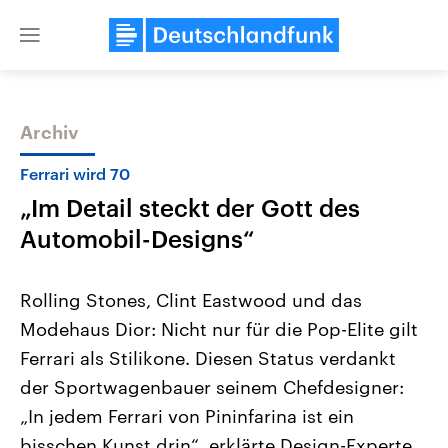
Close
menu
Archiv
Themen
Ferrari wird 70
„Im Detail steckt der Gott des
Automobil-Designs“
Rolling Stones, Clint Eastwood und das
Modehaus Dior: Nicht nur für die Pop-Elite gilt
Landtagswahl Sachsen-Anhalt
USA
Ferrari als Stilikone. Diesen Status verdankt
2026
Aktuelle Beiträge, Analys
Alle Informationen
Hintergründe
der Sportwagenbauer seinem Chefdesigner:
Sachsen-Anhalt wählt am 6.
Wirtschaftlich und militäri
September 2026 einen neuen
gehören die Vereinigten S
„In jedem Ferrari von Pininfarina ist ein
Landtag. Seit 2021 wird das
den mächtigsten Ländern 
bisschen Kunst drin“, erklärte Design-Experte
Bundesland von einer Koalition aus
mit großem Einfluss auf d