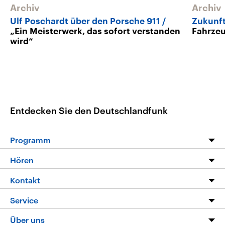
Archiv
Archiv
Ulf Poschardt über den Porsche 911
Zukunft
„Ein Meisterwerk, das sofort verstanden
Fahrzeu
wird“
Entdecken Sie den Deutschlandfunk
Programm
Programm
Hören
Alle Sendungen
Livestream
Kontakt
Die Nachrichten
Audios
Hörerservice
Service
Nachrichtenleicht
Podcasts
Social Media
FAQ
Über uns
Neue Beiträge auf dlf.de
Deutschlandfunk App