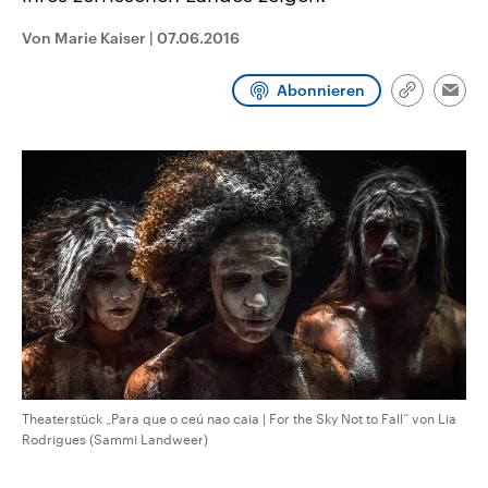
CDU, SPD und FDP regiert.-
aktuelle Weltgeschehen.
Umfragen, Prognosen,
Von Marie Kaiser
|
07.06.2016
Wahlprogramme, aktuelle Berichte
Sendungen
Programm
Podcasts
und Hintergründe zu den Parteien
und Kandidaten der anstehenden
Abonnieren
Link
Wahl.
Emai
kopieren/te
Audio-Archiv
Theaterstück „Para que o ceú nao caia | For the Sky Not to Fall“ von Lia
Rodrigues (Sammi Landweer)