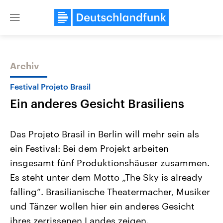
Close
menu
Archiv
Themen
Festival Projeto Brasil
Ein anderes Gesicht Brasiliens
Das Projeto Brasil in Berlin will mehr sein als
ein Festival: Bei dem Projekt arbeiten
insgesamt fünf Produktionshäuser zusammen.
Landtagswahl Sachsen-Anhalt
USA
Es steht unter dem Motto „The Sky is already
2026
Aktuelle Beiträge, Analys
Alle Informationen
falling“. Brasilianische Theatermacher, Musiker
Hintergründe
Sachsen-Anhalt wählt am 6.
Wirtschaftlich und militäri
und Tänzer wollen hier ein anderes Gesicht
September 2026 einen neuen
gehören die Vereinigten S
Landtag. Seit 2021 wird das
den mächtigsten Ländern 
ihres zerrissenen Landes zeigen.
Bundesland von einer Koalition aus
mit großem Einfluss auf d