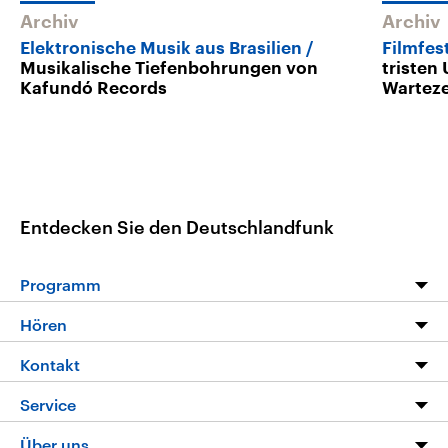
Archiv
Archiv
Elektronische Musik aus Brasilien
Filmfes
Musikalische Tiefenbohrungen von
tristen
Kafundó Records
Warteze
Entdecken Sie den Deutschlandfunk
Programm
Programm
Hören
Alle Sendungen
Livestream
Kontakt
Die Nachrichten
Audios
Hörerservice
Service
Nachrichtenleicht
Podcasts
Social Media
FAQ
Über uns
Neue Beiträge auf dlf.de