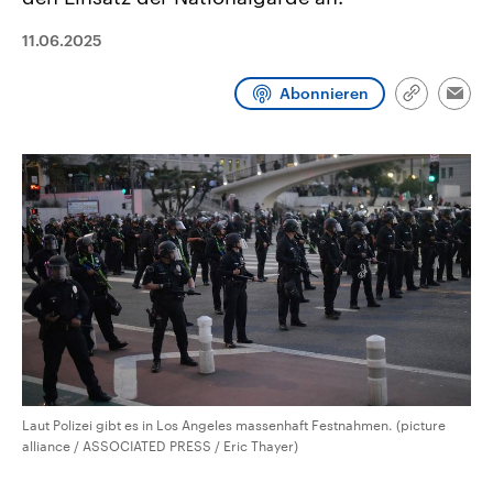
CDU, SPD und FDP regiert.-
aktuelle Weltgeschehen.
Umfragen, Prognosen,
11.06.2025
Wahlprogramme, aktuelle Berichte
Sendungen
Programm
Podcasts
und Hintergründe zu den Parteien
und Kandidaten der anstehenden
Abonnieren
Wahl.
Link
Emai
kopieren/te
Audio-Archiv
Laut Polizei gibt es in Los Angeles massenhaft Festnahmen. (picture
alliance / ASSOCIATED PRESS / Eric Thayer)