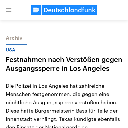
Close
menu
Archiv
Themen
USA
Festnahmen nach Verstößen gegen
Ausgangssperre in Los Angeles
Die Polizei in Los Angeles hat zahlreiche
Menschen festgenommen, die gegen eine
Landtagswahl Sachsen-Anhalt
USA
nächtliche Ausgangssperre verstoßen haben.
2026
Aktuelle Beiträge, Analys
Alle Informationen
Hintergründe
Diese hatte Bürgermeisterin Bass für Teile der
Sachsen-Anhalt wählt am 6.
Wirtschaftlich und militäri
September 2026 einen neuen
gehören die Vereinigten S
Innenstadt verhängt. Texas kündigte ebenfalls
Landtag. Seit 2021 wird das
den mächtigsten Ländern 
den Einsatz der Nationalgarde an.
Bundesland von einer Koalition aus
mit großem Einfluss auf d