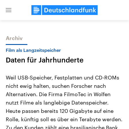
Close
menu
Archiv
Themen
Film als Langzeitspeicher
Daten für Jahrhunderte
Weil USB-Speicher, Festplatten und CD-ROMs
nicht ewig halten, suchen Forscher nach
Alternativen. Die Firma FilmoTec in Wolfen
Landtagswahl Sachsen-Anhalt
USA
nutzt Filme als langlebige Datenspeicher.
2026
Aktuelle Beiträge, Analys
Alle Informationen
Heute passen bereits 120 Gigabyte auf eine
Hintergründe
Sachsen-Anhalt wählt am 6.
Wirtschaftlich und militäri
Rolle, künftig soll es über ein Terabyte werden.
September 2026 einen neuen
gehören die Vereinigten S
Landtag. Seit 2021 wird das
den mächtigsten Ländern 
Zu den Kunden zählt eine brasilianische Bank.
Bundesland von einer Koalition aus
mit großem Einfluss auf d