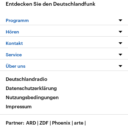
Entdecken Sie den Deutschlandfunk
Programm
Programm
Hören
Alle Sendungen
Livestream
Kontakt
Die Nachrichten
Audios
Hörerservice
Service
Nachrichtenleicht
Podcasts
Social Media
FAQ
Über uns
Neue Beiträge auf dlf.de
Deutschlandfunk App
Newsletter
Deutschlandradio
Themen-Schwerpunkte
Nachrichten App
Deutschlandradio
Veranstaltungen
Presse
Frequenzen
Datenschutzerklärung
Musikliste
Ausbildung und Karriere
Nutzungsbedingungen
RSS
Transparenz
Impressum
Korrekturen
Barrierefreiheit
Partner
ARD
|
ZDF
|
Phoenix
|
arte
|