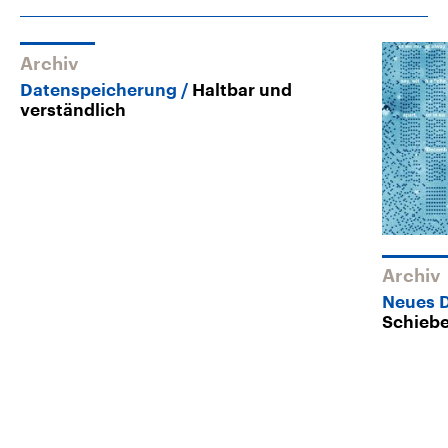
Archiv
Datenspeicherung
Haltbar und
verständlich
Archiv
Neues 
Schieb