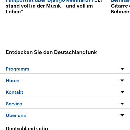
Filmporträt über Django Reinhardt
„Er
Berlina
stand voll in der Musik – und voll im
Gitarre
Leben“
Schnee
Entdecken Sie den Deutschlandfunk
Programm
Programm
Hören
Alle Sendungen
Livestream
Kontakt
Die Nachrichten
Audios
Hörerservice
Service
Nachrichtenleicht
Podcasts
Social Media
FAQ
Über uns
Neue Beiträge auf dlf.de
Deutschlandfunk App
Newsletter
Deutschlandradio
Themen-Schwerpunkte
Nachrichten App
Deutschlandradio