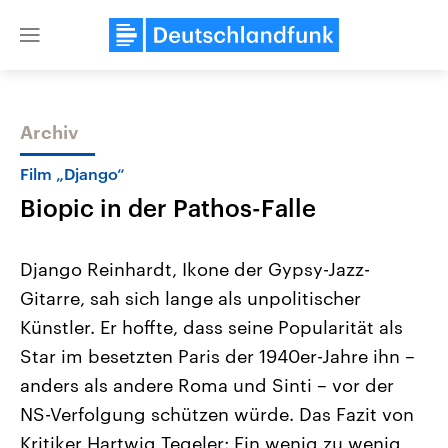
Close
menu
Archiv
Themen
Film „Django“
Biopic in der Pathos-Falle
Django Reinhardt, Ikone der Gypsy-Jazz-
Gitarre, sah sich lange als unpolitischer
Künstler. Er hoffte, dass seine Popularität als
Landtagswahl Sachsen-Anhalt
USA
Star im besetzten Paris der 1940er-Jahre ihn –
2026
Aktuelle Beiträge, Analys
Alle Informationen
anders als andere Roma und Sinti – vor der
Hintergründe
Sachsen-Anhalt wählt am 6.
Wirtschaftlich und militäri
NS-Verfolgung schützen würde. Das Fazit von
September 2026 einen neuen
gehören die Vereinigten S
Landtag. Seit 2021 wird das
den mächtigsten Ländern 
Kritiker Hartwig Tegeler: Ein wenig zu wenig
Bundesland von einer Koalition aus
mit großem Einfluss auf d