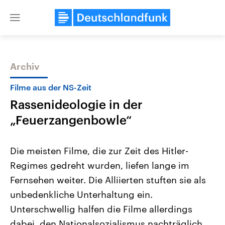
Close
menu
Archiv
Themen
Filme aus der NS-Zeit
Rassenideologie in der
„Feuerzangenbowle“
Die meisten Filme, die zur Zeit des Hitler-
Regimes gedreht wurden, liefen lange im
Landtagswahl Sachsen-Anhalt
USA
Fernsehen weiter. Die Alliierten stuften sie als
2026
Aktuelle Beiträge, Analys
Alle Informationen
Hintergründe
unbedenkliche Unterhaltung ein.
Sachsen-Anhalt wählt am 6.
Wirtschaftlich und militäri
September 2026 einen neuen
gehören die Vereinigten S
Unterschwellig halfen die Filme allerdings
Landtag. Seit 2021 wird das
den mächtigsten Ländern 
dabei, den Nationalsozialismus nachträglich
Bundesland von einer Koalition aus
mit großem Einfluss auf d