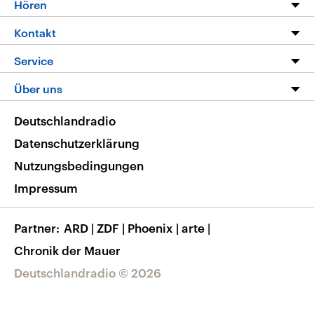
Programm
Hören
Alle Sendungen
Livestream
Kontakt
Die Nachrichten
Audios
Hörerservice
Service
Nachrichtenleicht
Podcasts
Social Media
FAQ
Über uns
Neue Beiträge auf dlf.de
Deutschlandfunk App
Newsletter
Deutschlandradio
Themen-Schwerpunkte
Nachrichten App
Deutschlandradio
Veranstaltungen
Presse
Frequenzen
Datenschutzerklärung
Musikliste
Ausbildung und Karriere
Nutzungsbedingungen
RSS
Transparenz
Impressum
Korrekturen
Barrierefreiheit
Partner
ARD
|
ZDF
|
Phoenix
|
arte
|
Chronik der Mauer
Deutschlandradio © 2026