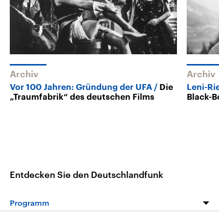
Archiv
Archiv
Vor 100 Jahren: Gründung der UFA
Die
Leni-Ri
„Traumfabrik“ des deutschen Films
Black-B
Entdecken Sie den Deutschlandfunk
Programm