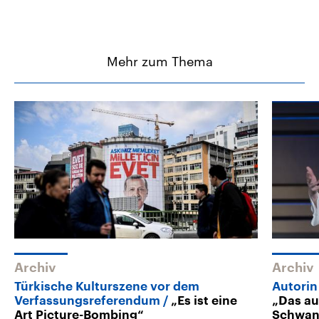
Mehr zum Thema
Archiv
Archiv
Türkische Kulturszene vor dem
Autorin
Verfassungsreferendum
„Es ist eine
„Das au
Art Picture-Bombing“
Schwan