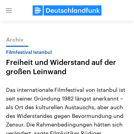
Close
menu
Archiv
Themen
Filmfestival Istanbul
Freiheit und Widerstand auf der
großen Leinwand
Das internationale Filmfestival von Istanbul ist
seit seiner Gründung 1982 längst anerkannt –
USA
Nahostkonflikt
als Ort des kulturellen Austauschs, aber auch
Aktuelle Beiträge, Analysen und
Aktuelle Lage und Hinter
Der Überfall der palästine
Hintergründe
des Widerstandes gegen Bevormundung und
Wirtschaftlich und militärisch
Terrororganisation Hamas
gehören die Vereinigten Staaten zu
Oktober 2023 auf Israel ha
Zensur. Die Rahmenbedingungen hätten sich
den mächtigsten Ländern der Erde,
Region wieder die Gewalt 
verändert, sagte Filmkritiker Rüdiger
mit großem Einfluss auf das
Israel möchte die Hamas z