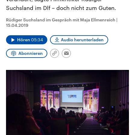
aktuelle Weltgeschehen.
Diese wird wie die Hisboll
Suchsland im Dlf – doch nicht zum Guten.
Libanon vom Iran unterstüt
Sendungen
Programm
Podcasts
Rüdiger Suchsland im Gespräch mit Maja Ellmenreich
|
15.04.2019
Audio-Archiv
Hören
05:34
Audio herunterladen
Abonnieren
Link
Email
kopieren/teilen