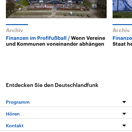
Archiv
Archiv
Finanzen im Profifußball
Wenn Vereine
Finanze
und Kommunen voneinander abhängen
Staat he
Entdecken Sie den Deutschlandfunk
Programm
Programm
Hören
Alle Sendungen
Livestream
Kontakt
Die Nachrichten