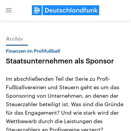
Close
menu
Archiv
Themen
Finanzen im Profifußball
Staatsunternehmen als Sponsor
Im abschließenden Teil der Serie zu Profi-
Fußballvereinen und Steuern geht es um das
Sponsoring von Unternehmen, an denen der
Landtagswahl Sachsen-Anhalt
USA
Steuerzahler beteiligt ist. Was sind die Gründe
2026
Aktuelle Beiträge, Analys
Alle Informationen
für das Engagement? Und wie stark wird der
Hintergründe
Sachsen-Anhalt wählt am 6.
Wirtschaftlich und militäri
Wettbewerb durch die Leistungen des
September 2026 einen neuen
gehören die Vereinigten S
Landtag. Seit 2021 wird das
den mächtigsten Ländern 
Steuerzahlers an Profivereine verzerrt?
Bundesland von einer Koalition aus
mit großem Einfluss auf d