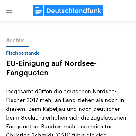
Close
menu
Archiv
Themen
Fischbestände
EU-Einigung auf Nordsee-
Fangquoten
Insgesamt dürfen die deutschen Nordsee-
Fischer 2017 mehr an Land ziehen als noch in
Landtagswahl Sachsen-Anhalt
USA
diesem: Beim Kabeljau und noch deutlicher
2026
Aktuelle Beiträge, Analys
Alle Informationen
Hintergründe
beim Seelachs erhöhen sich die zugelassenen
Sachsen-Anhalt wählt am 6.
Wirtschaftlich und militäri
September 2026 einen neuen
gehören die Vereinigten S
Fangquoten. Bundesernährungsminister
Landtag. Seit 2021 wird das
den mächtigsten Ländern 
Christian Schmidt (CSU) führt die sich
Bundesland von einer Koalition aus
mit großem Einfluss auf d