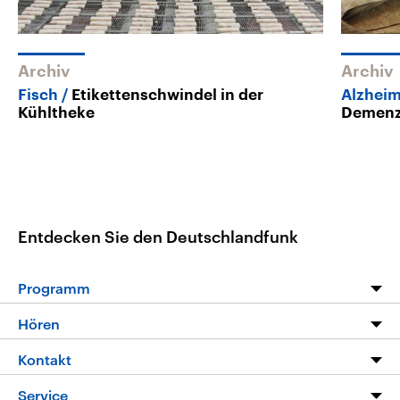
Archiv
Archiv
Fisch
Etikettenschwindel in der
Alzhei
Kühltheke
Demen
Entdecken Sie den Deutschlandfunk
Programm
Programm
Hören
Alle Sendungen
Livestream
Kontakt
Die Nachrichten
Audios
Hörerservice
Service