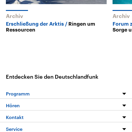
Archiv
Archiv
Erschließung der Arktis
Ringen um
Forum z
Ressourcen
Sorge u
Entdecken Sie den Deutschlandfunk
Programm
Programm
Hören
Alle Sendungen
Livestream
Kontakt
Die Nachrichten
Audios
Hörerservice
Service
Nachrichtenleicht