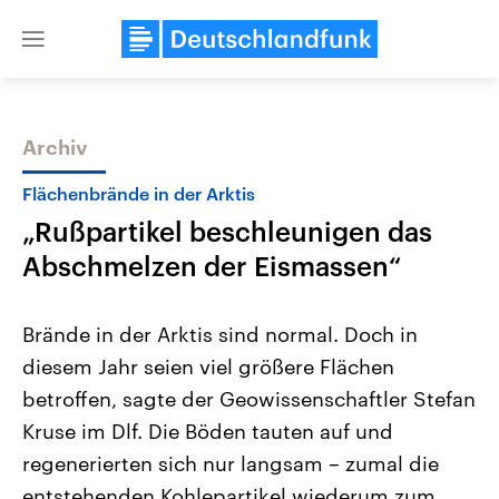
Close
menu
Archiv
Themen
Flächenbrände in der Arktis
„Rußpartikel beschleunigen das
Abschmelzen der Eismassen“
Brände in der Arktis sind normal. Doch in
diesem Jahr seien viel größere Flächen
Landtagswahl Sachsen-Anhalt
USA
betroffen, sagte der Geowissenschaftler Stefan
2026
Aktuelle Beiträge, Analys
Alle Informationen
Hintergründe
Kruse im Dlf. Die Böden tauten auf und
Sachsen-Anhalt wählt am 6.
Wirtschaftlich und militäri
September 2026 einen neuen
gehören die Vereinigten S
regenerierten sich nur langsam – zumal die
Landtag. Seit 2021 wird das
den mächtigsten Ländern 
entstehenden Kohlepartikel wiederum zum
Bundesland von einer Koalition aus
mit großem Einfluss auf d