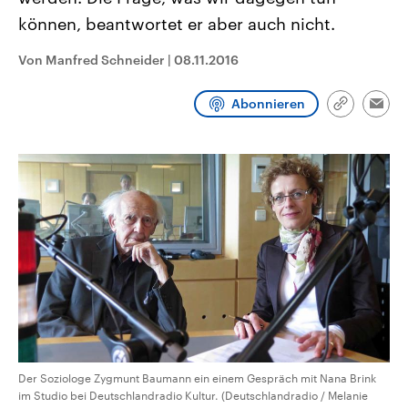
CDU, SPD und FDP regiert.-
aktuelle Weltgeschehen.
können, beantwortet er aber auch nicht.
Umfragen, Prognosen,
Wahlprogramme, aktuelle Berichte
Sendungen
Programm
Podcasts
und Hintergründe zu den Parteien
Von Manfred Schneider
|
08.11.2016
und Kandidaten der anstehenden
Wahl.
Audio-Archiv
Abonnieren
Link
Emai
kopieren/te
Der Soziologe Zygmunt Baumann ein einem Gespräch mit Nana Brink
im Studio bei Deutschlandradio Kultur. (Deutschlandradio / Melanie