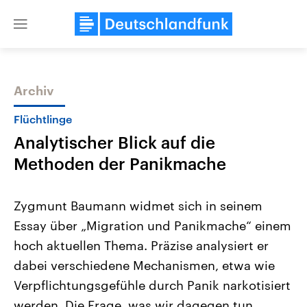
Close
menu
Archiv
Themen
Flüchtlinge
Analytischer Blick auf die
Methoden der Panikmache
Zygmunt Baumann widmet sich in seinem
Essay über „Migration und Panikmache“ einem
Landtagswahl Sachsen-Anhalt
USA
hoch aktuellen Thema. Präzise analysiert er
2026
Aktuelle Beiträge, Analys
Alle Informationen
Hintergründe
dabei verschiedene Mechanismen, etwa wie
Sachsen-Anhalt wählt am 6.
Wirtschaftlich und militäri
September 2026 einen neuen
gehören die Vereinigten S
Verpflichtungsgefühle durch Panik narkotisiert
Landtag. Seit 2021 wird das
den mächtigsten Ländern 
werden. Die Frage, was wir dagegen tun
Bundesland von einer Koalition aus
mit großem Einfluss auf d