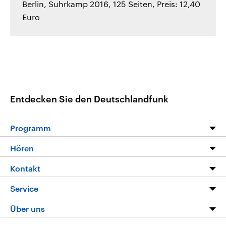
Berlin, Suhrkamp 2016, 125 Seiten, Preis: 12,40
Euro
Entdecken Sie den Deutschlandfunk
Programm
Programm
Hören
Alle Sendungen
Livestream
Kontakt
Die Nachrichten
Audios
Hörerservice
Service
Nachrichtenleicht
Podcasts
Social Media
FAQ
Über uns
Neue Beiträge auf dlf.de
Deutschlandfunk App
Newsletter
Deutschlandradio
Themen-Schwerpunkte