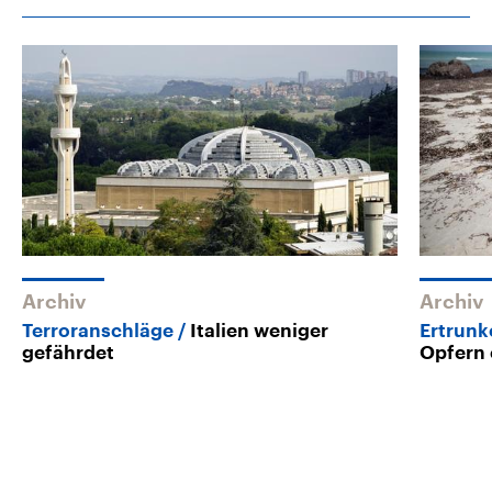
Archiv
Archiv
Terroranschläge
Italien weniger
Ertrunk
gefährdet
Opfern 