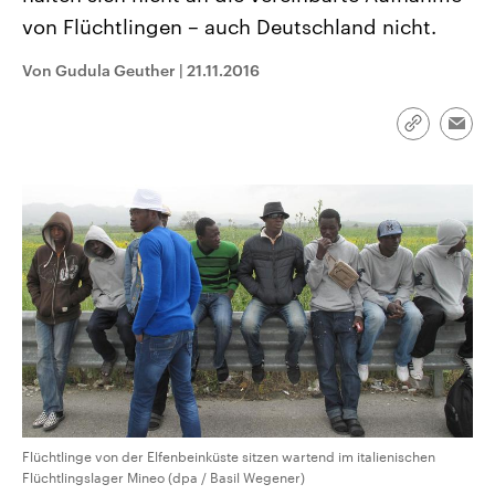
CDU, SPD und FDP regiert.-
aktuelle Weltgeschehen.
von Flüchtlingen – auch Deutschland nicht.
Umfragen, Prognosen,
Wahlprogramme, aktuelle Berichte
Sendungen
Programm
Podcasts
und Hintergründe zu den Parteien
Von Gudula Geuther
|
21.11.2016
und Kandidaten der anstehenden
Wahl.
Audio-Archiv
Link
Emai
kopieren/te
Flüchtlinge von der Elfenbeinküste sitzen wartend im italienischen
Flüchtlingslager Mineo (dpa / Basil Wegener)