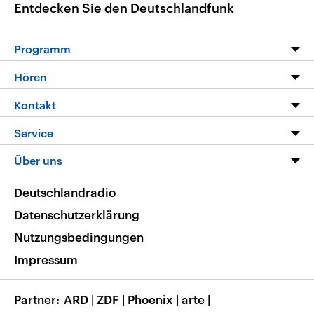
Entdecken Sie den Deutschlandfunk
Programm
Programm
Hören
Alle Sendungen
Livestream
Kontakt
Die Nachrichten
Audios
Hörerservice
Service
Nachrichtenleicht
Podcasts
Social Media
FAQ
Über uns
Neue Beiträge auf dlf.de
Deutschlandfunk App
Newsletter
Deutschlandradio
Themen-Schwerpunkte
Nachrichten App
Deutschlandradio
Veranstaltungen
Presse
Frequenzen
Datenschutzerklärung
Musikliste
Ausbildung und Karriere
Nutzungsbedingungen
RSS
Transparenz
Impressum
Korrekturen
Barrierefreiheit
Partner
ARD
|
ZDF
|
Phoenix
|
arte
|