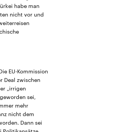
 Türkei habe man
ten nicht vor und
weiterreisen
echische
. Die EU-Kommission
er Deal zwischen
r „irrigen
r geworden sei,
„immer mehr
anz nicht dem
eworden. Dann sei
Politikansätze,