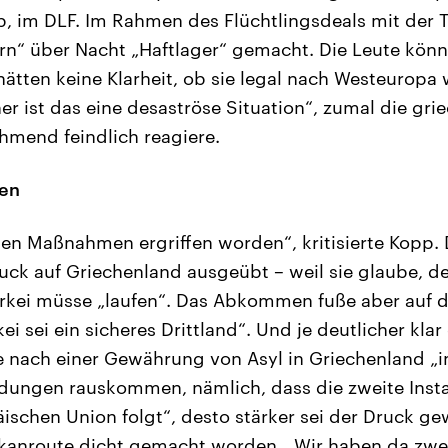
pp, im DLF. Im Rahmen des Flüchtlingsdeals mit der
rn“ über Nacht „Haftlager“ gemacht. Die Leute könn
hätten keine Klarheit, ob sie legal nach Westeuropa 
er ist das eine desaströse Situation“, zumal die gri
mend feindlich reagiere.
ten
chen Maßnahmen ergriffen worden“, kritisierte Kopp
ck auf Griechenland ausgeübt – weil sie glaube, d
rkei müsse „laufen“. Das Abkommen fuße aber auf de
i sei ein sicheres Drittland“. Und je deutlicher kla
ge nach einer Gewährung von Asyl in Griechenland 
idungen rauskommen, nämlich, dass die zweite Inst
ischen Union folgt“, desto stärker sei der Druck g
kanroute dicht gemacht worden. „Wir haben da zwei 