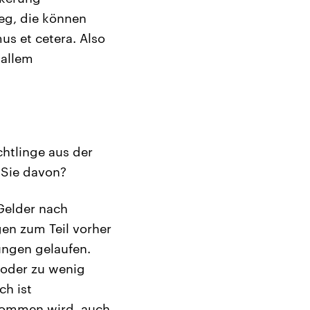
eg, die können
us et cetera. Also
 allem
chtlinge aus der
 Sie davon?
Gelder nach
gen zum Teil vorher
ngen gelaufen.
t oder zu wenig
ch ist
enommen wird, auch