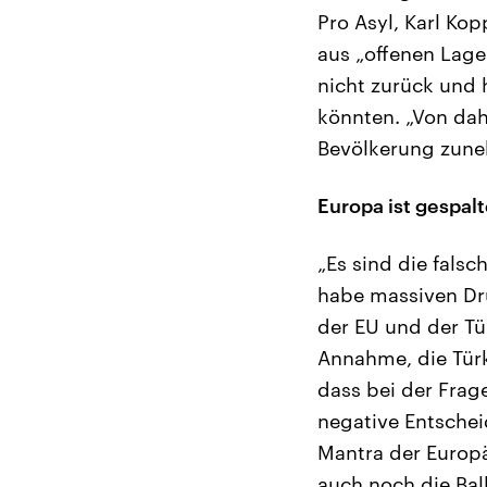
Pro Asyl, Karl Ko
aus „offenen Lage
nicht zurück und 
könnten. „Von dah
Bevölkerung zuneh
Europa ist gespal
„Es sind die fals
habe massiven Dru
der EU und der Tü
Annahme, die Türke
dass bei der Fra
negative Entsche
Mantra der Europä
auch noch die Bal