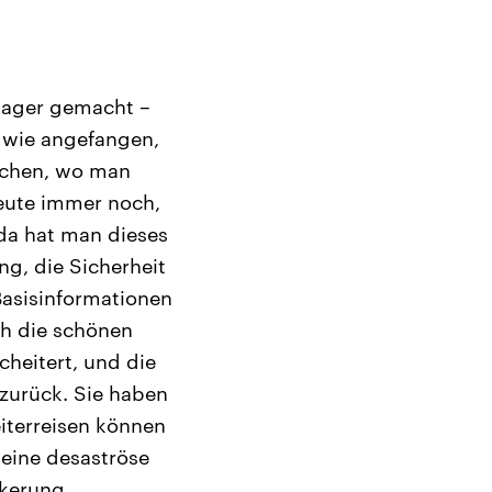
lager gemacht –
ndwie angefangen,
machen, wo man
heute immer noch,
da hat man dieses
ng, die Sicherheit
 Basisinformationen
ch die schönen
cheitert, und die
 zurück. Sie haben
eiterreisen können
 eine desaströse
lkerung