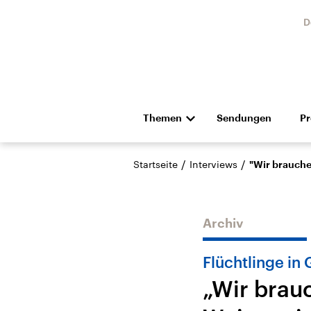
D
Themen
Sendungen
P
Die Nachrichten
Politik
/
/
Startseite
Interviews
"Wir brauche
Hörspiel und Feature
Musik
Archiv
Flüchtlinge in
„Wir brau
Landtagswahl Sachsen-
USA
Anhalt 2026
Aktuel