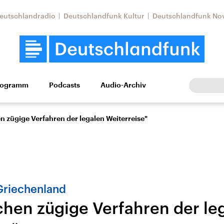
eutschlandradio
Deutschlandfunk Kultur
Deutschlandfunk No
rogramm
Podcasts
Audio-Archiv
Wirtschaft
Wissen
Kultur
Europa
Gesellschaf
n zügige Verfahren der legalen Weiterreise"
 Griechenland
chen zügige Verfahren der le
Nahostkonflikt
Iran
le Beiträge,
Aktuelle Lage und
Aktuelle Lage und