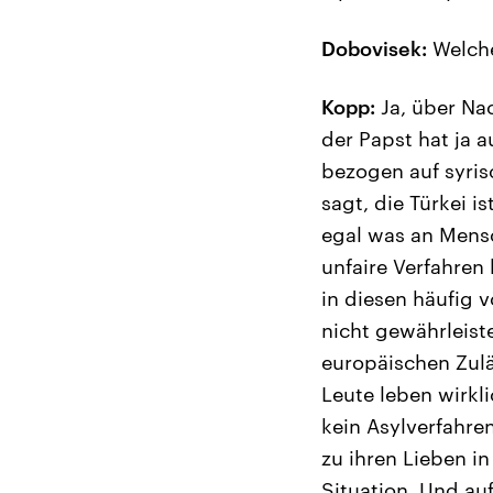
Dobovisek:
Welche
Kopp:
Ja, über Na
der Papst hat ja 
bezogen auf syris
sagt, die Türkei i
egal was an Mensc
unfaire Verfahren
in diesen häufig v
nicht gewährleist
europäischen Zuläs
Leute leben wirkli
kein Asylverfahren
zu ihren Lieben i
Situation. Und au