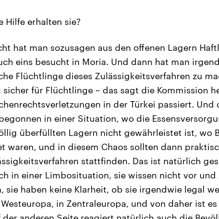
 Hilfe erhalten sie?
cht hat man sozusagen aus den offenen Lagern Haft
auch eins besucht in Moria. Und dann hat man irge
che Flüchtlinge dieses Zulässigkeitsverfahren zu 
st sicher für Flüchtlinge – das sagt die Kommission 
henrechtsverletzungen in der Türkei passiert. Und 
 begonnen in einer Situation, wo die Essensversorgu
öllig überfüllten Lagern nicht gewährleistet ist, wo
et waren, und in diesem Chaos sollten dann praktis
sigkeitsverfahren stattfinden. Das ist natürlich ges
ch in einer Limbosituation, sie wissen nicht vor und
, sie haben keine Klarheit, ob sie irgendwie legal w
n Westeuropa, in Zentraleuropa, und von daher ist es
f der anderen Seite reagiert natürlich auch die Bevö