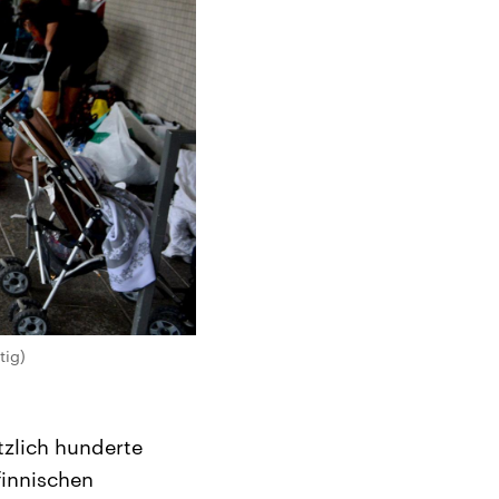
tig)
tzlich hunderte
finnischen