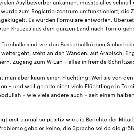
 vielen Asylbewerber ankamen, musste alles schnell 
 wurde zum Registrierzentrum umfunktioniert, die
usgeklügelt. Es wurden Formulare entworfen, Überse
oten Kreuzes aus dem ganzen Land nach Tornio geho
 Turnhalle sind vor den Basketballkörben Sicherheit
weitergeht, steht an den Wänden: auf Arabisch, Engli
n, Zugang zum W-Lan – alles in fremde Schriftzei
 man aber kaum einen Flüchtling: Weil sie von de
n – und weil gerade nicht viele Flüchtlinge in To
bdullah – wie viele andere auch – seit einem halben
ingt erst einmal so positiv wie die Berichte der Mitar
Probleme gebe es keine, die Sprache sei da die größ