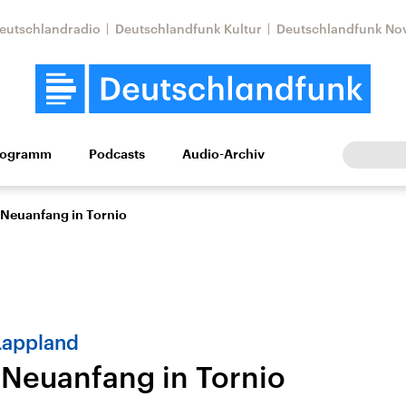
eutschlandradio
Deutschlandfunk Kultur
Deutschlandfunk No
rogramm
Podcasts
Audio-Archiv
Wirtschaft
Wissen
Kultur
Europa
Gesellschaf
Neuanfang in Tornio
 Lappland
Neuanfang in Tornio
Nahostkonflikt
Iran
le Beiträge,
Aktuelle Lage und
Aktuelle Lage und