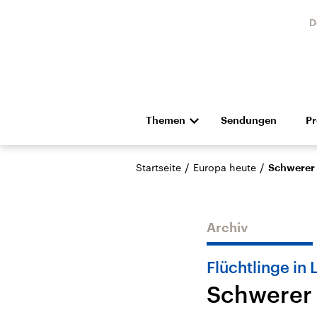
D
Themen
Sendungen
P
Die Nachrichten
Politik
/
/
Startseite
Europa heute
Schwerer 
Hörspiel und Feature
Musik
Archiv
Flüchtlinge in
Schwerer 
Landtagswahl Sachsen-
USA
Anhalt 2026
Aktuel