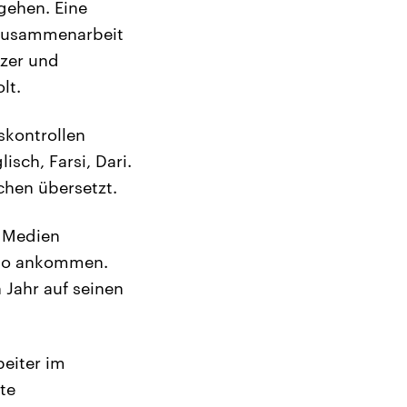
gehen. Eine
 Zusammenarbeit
tzer und
lt.
skontrollen
sch, Farsi, Dari.
chen übersetzt.
n Medien
rnio ankommen.
 Jahr auf seinen
beiter im
te