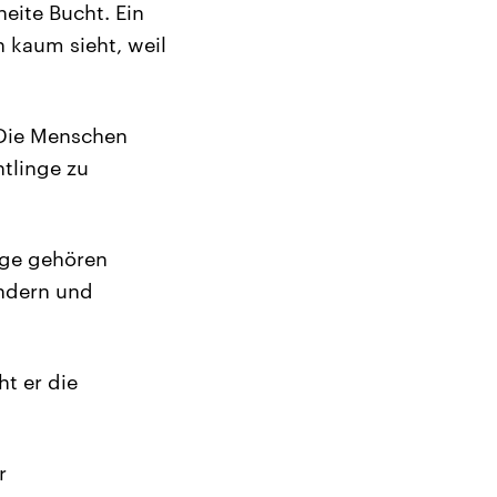
neite Bucht. Ein
n kaum sieht, weil
 Die Menschen
htlinge zu
inge gehören
indern und
ht er die
r