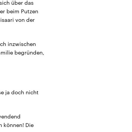
sich über das
der beim Putzen
isaari von der
ich inzwischen
amilie begründen,
e ja doch nicht
twendend
n können! Die