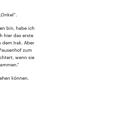
„Onkel“.
en bin, habe ich
h hier das erste
s dem Irak. Aber
n Pausenhof zum
chtert, wenn sie
usammen.“
 gehen können.