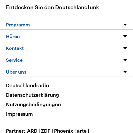
Entdecken Sie den Deutschlandfunk
Programm
Programm
Hören
Alle Sendungen
Livestream
Kontakt
Die Nachrichten
Audios
Hörerservice
Service
Nachrichtenleicht
Podcasts
Social Media
FAQ
Über uns
Neue Beiträge auf dlf.de
Deutschlandfunk App
Newsletter
Deutschlandradio
Themen-Schwerpunkte
Nachrichten App
Deutschlandradio
Veranstaltungen
Presse
Frequenzen
Datenschutzerklärung
Musikliste
Ausbildung und Karriere
Nutzungsbedingungen
RSS
Transparenz
Impressum
Korrekturen
Barrierefreiheit
Partner
ARD
|
ZDF
|
Phoenix
|
arte
|