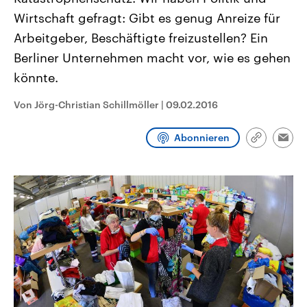
CDU, SPD und FDP regiert.-
aktuelle Weltgeschehen.
Wirtschaft gefragt: Gibt es genug Anreize für
Umfragen, Prognosen,
Wahlprogramme, aktuelle Berichte
Arbeitgeber, Beschäftigte freizustellen? Ein
Sendungen
Programm
Podcasts
und Hintergründe zu den Parteien
und Kandidaten der anstehenden
Berliner Unternehmen macht vor, wie es gehen
Wahl.
könnte.
Audio-Archiv
Von Jörg-Christian Schillmöller
|
09.02.2016
Abonnieren
Link
Emai
kopieren/te