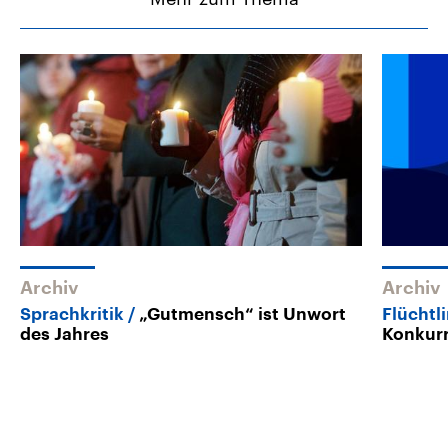
Archiv
Archiv
Sprachkritik
„Gutmensch“ ist Unwort
Flüchtl
des Jahres
Konkurr