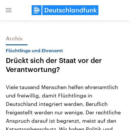
Close
menu
Archiv
Themen
Flüchtlinge und Ehrenamt
Drückt sich der Staat vor der
Verantwortung?
Viele tausend Menschen helfen ehrenamtlich
und freiwillig, damit Flüchtlinge in
Landtagswahl Sachsen-Anhalt
USA
Deutschland integriert werden. Beruflich
2026
Aktuelle Beiträge, Analys
Alle Informationen
Hintergründe
freigestellt werden nur wenige. Der rechtliche
Sachsen-Anhalt wählt am 6.
Wirtschaftlich und militäri
September 2026 einen neuen
gehören die Vereinigten S
Anspruch darauf ist begrenzt, meist auf den
Landtag. Seit 2021 wird das
den mächtigsten Ländern 
Katastrophenschutz. Wir haben Politik und
Bundesland von einer Koalition aus
mit großem Einfluss auf d