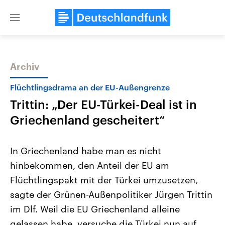
Close
menu
Archiv
Themen
Flüchtlingsdrama an der EU-Außengrenze
Trittin: „Der EU-Türkei-Deal ist in
Griechenland gescheitert“
In Griechenland habe man es nicht
hinbekommen, den Anteil der EU am
Landtagswahl Sachsen-Anhalt
USA
Flüchtlingspakt mit der Türkei umzusetzen,
2026
Aktuelle Beiträge, Analys
Alle Informationen
Hintergründe
sagte der Grünen-Außenpolitiker Jürgen Trittin
Sachsen-Anhalt wählt am 6.
Wirtschaftlich und militäri
September 2026 einen neuen
gehören die Vereinigten S
im Dlf. Weil die EU Griechenland alleine
Landtag. Seit 2021 wird das
den mächtigsten Ländern 
gelassen habe, versuche die Türkei nun auf
Bundesland von einer Koalition aus
mit großem Einfluss auf d