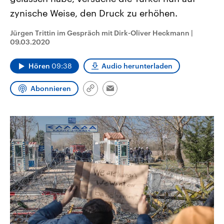
CDU, SPD und FDP regiert.-
aktuelle Weltgeschehen.
zynische Weise, den Druck zu erhöhen.
Umfragen, Prognosen,
Wahlprogramme, aktuelle Berichte
Sendungen
Programm
Podcasts
und Hintergründe zu den Parteien
Jürgen Trittin im Gespräch mit Dirk-Oliver Heckmann
|
und Kandidaten der anstehenden
09.03.2020
Wahl.
Audio-Archiv
Hören
09:38
Audio herunterladen
Abonnieren
Link
Email
kopieren/teilen