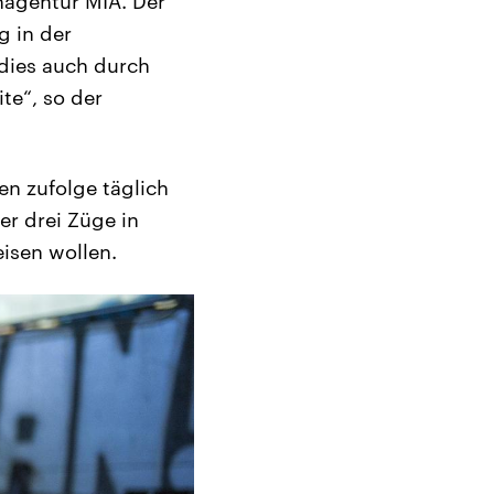
nagentur MIA. Der
g in der
 dies auch durch
ite“, so der
en zufolge täglich
er drei Züge in
isen wollen.