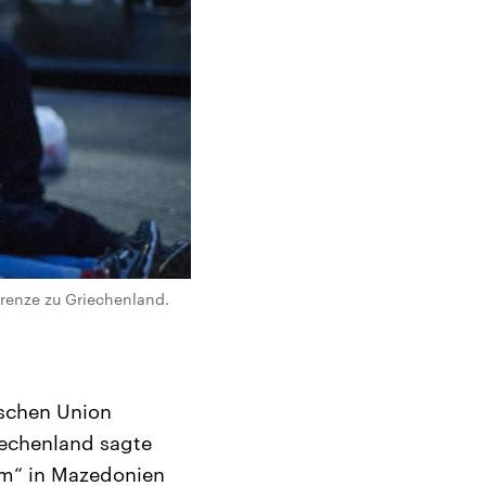
renze zu Griechenland.
ischen Union
iechenland sagte
lem“ in Mazedonien