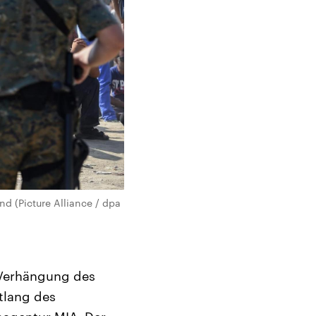
d (Picture Alliance / dpa
 Verhängung des
tlang des