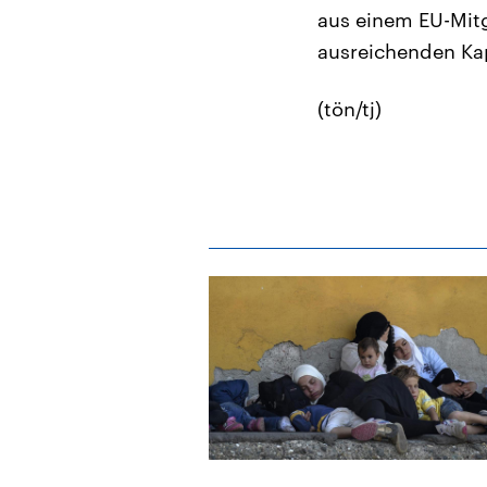
aus einem EU-Mitg
ausreichenden Kap
(tön/tj)