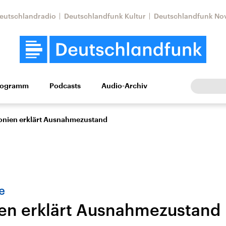
eutschlandradio
Deutschlandfunk Kultur
Deutschlandfunk No
rogramm
Podcasts
Audio-Archiv
Wirtschaft
Wissen
Kultur
Europa
Gesellschaf
nien erklärt Ausnahmezustand
e
en erklärt Ausnahmezustand
Nahostkonflikt
Iran
le Beiträge,
Aktuelle Lage und
Aktuelle Lage und