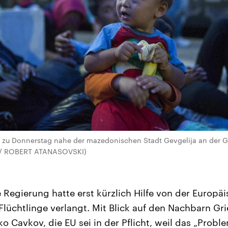
t zu Donnerstag nahe der mazedonischen Stadt Gevgelija an der G
pa / ROBERT ATANASOVSKI)
Regierung hatte erst kürzlich Hilfe von der Europä
Flüchtlinge verlangt. Mit Blick auf den Nachbarn Gr
ko Cavkov, die EU sei in der Pflicht, weil das „Prob