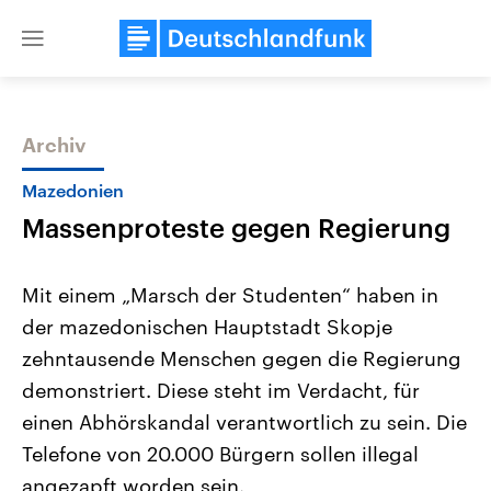
Close
menu
Archiv
Themen
Mazedonien
Massenproteste gegen Regierung
Mit einem „Marsch der Studenten“ haben in
der mazedonischen Hauptstadt Skopje
zehntausende Menschen gegen die Regierung
Landtagswahl Sachsen-Anhalt
USA
demonstriert. Diese steht im Verdacht, für
2026
Aktuelle Beiträge, Analys
Alle Informationen
einen Abhörskandal verantwortlich zu sein. Die
Hintergründe
Sachsen-Anhalt wählt am 6.
Wirtschaftlich und militäri
Telefone von 20.000 Bürgern sollen illegal
September 2026 einen neuen
gehören die Vereinigten S
Landtag. Seit 2021 wird das
den mächtigsten Ländern 
angezapft worden sein.
Bundesland von einer Koalition aus
mit großem Einfluss auf d