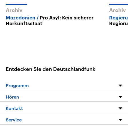
Archiv
Archiv
Mazedonien
Pro Asyl: Kein sicherer
Regier
Herkunftsstaat
Regieru
Entdecken Sie den Deutschlandfunk
Programm
Programm
Hören
Alle Sendungen
Livestream
Kontakt
Die Nachrichten
Audios
Hörerservice
Service
Nachrichtenleicht
Podcasts
Social Media