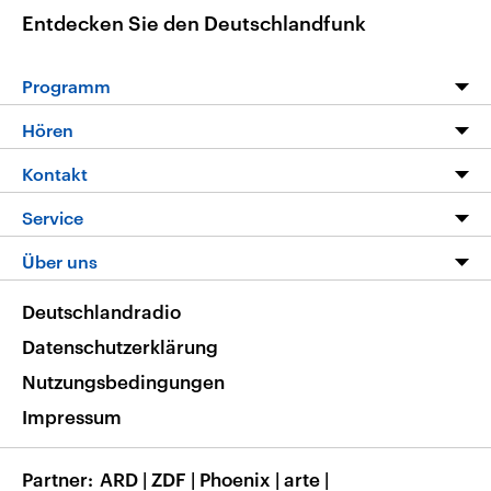
Entdecken Sie den Deutschlandfunk
Programm
Programm
Hören
Alle Sendungen
Livestream
Kontakt
Die Nachrichten
Audios
Hörerservice
Service
Nachrichtenleicht
Podcasts
Social Media
FAQ
Über uns
Neue Beiträge auf dlf.de
Deutschlandfunk App
Newsletter
Deutschlandradio
Themen-Schwerpunkte
Nachrichten App
Deutschlandradio
Veranstaltungen
Presse
Frequenzen
Datenschutzerklärung
Musikliste
Ausbildung und Karriere
Nutzungsbedingungen
RSS
Transparenz
Impressum
Korrekturen
Barrierefreiheit
Partner
ARD
|
ZDF
|
Phoenix
|
arte
|