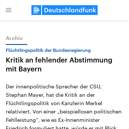
Close
menu
Archiv
Themen
Flüchtlingspolitik der Bundesregierung
Kritik an fehlender Abstimmung
mit Bayern
Der innenpolitische Sprecher der CSU,
Stephan Mayer, hat die Kritik an der
Landtagswahl Sachsen-Anhalt
USA
Flüchtlingspolitik von Kanzlerin Merkel
2026
Aktuelle Beiträge, Analys
Alle Informationen
Hintergründe
relativiert. Von einer „beispiellosen politischen
Sachsen-Anhalt wählt am 6.
Wirtschaftlich und militäri
September 2026 einen neuen
gehören die Vereinigten S
Fehlleistung“, wie es Ex-Innenminister
Landtag. Seit 2021 wird das
den mächtigsten Ländern 
Friedrich formuliert hatte, würde er mit Blick
Bundesland von einer Koalition aus
mit großem Einfluss auf d