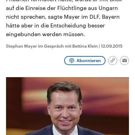
CDU, SPD und FDP regiert.-
aktuelle Weltgeschehen.
auf die Einreise der Flüchtlinge aus Ungarn
Umfragen, Prognosen,
Wahlprogramme, aktuelle Berichte
nicht sprechen, sagte Mayer im DLF. Bayern
Sendungen
Programm
Podcasts
und Hintergründe zu den Parteien
und Kandidaten der anstehenden
hätte aber in die Entscheidung besser
Wahl.
eingebunden werden müssen.
Audio-Archiv
Stephan Mayer im Gespräch mit Bettina Klein
|
12.09.2015
Abonnieren
Link
Emai
kopieren/te