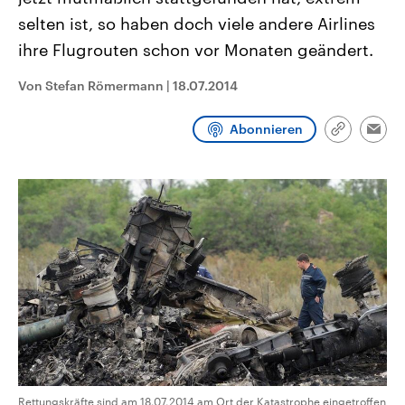
CDU, SPD und FDP regiert.-
aktuelle Weltgeschehen.
selten ist, so haben doch viele andere Airlines
Umfragen, Prognosen,
Wahlprogramme, aktuelle Berichte
ihre Flugrouten schon vor Monaten geändert.
Sendungen
Programm
Podcasts
und Hintergründe zu den Parteien
und Kandidaten der anstehenden
Wahl.
Von Stefan Römermann
|
18.07.2014
Audio-Archiv
Abonnieren
Link
Emai
kopieren/te
Rettungskräfte sind am 18.07.2014 am Ort der Katastrophe eingetroffen