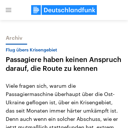
Close
menu
Archiv
Themen
Flug übers Krisengebiet
Passagiere haben keinen Anspruch
darauf, die Route zu kennen
Viele fragen sich, warum die
Passagiermaschine überhaupt über die Ost-
Landtagswahl Sachsen-Anhalt
USA
Ukraine geflogen ist, über ein Krisengebiet,
2026
Aktuelle Beiträge, Analys
Alle Informationen
Hintergründe
das seit Monaten immer härter umkämpft ist.
Sachsen-Anhalt wählt am 6.
Wirtschaftlich und militäri
September 2026 einen neuen
gehören die Vereinigten S
Denn auch wenn ein solcher Abschuss, wie er
Landtag. Seit 2021 wird das
den mächtigsten Ländern 
jetzt mutmaßlich stattgefunden hat, extrem
Bundesland von einer Koalition aus
mit großem Einfluss auf d